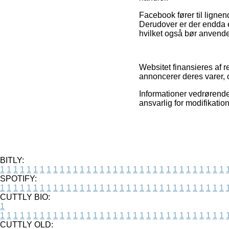
Facebook fører til ligne
Derudover er der endda e
hvilket også bør anvendes
Websitet finansieres af r
annoncerer deres varer, 
Informationer vedrørende 
ansvarlig for modifikatio
BITLY:
1
1
1
1
1
1
1
1
1
1
1
1
1
1
1
1
1
1
1
1
1
1
1
1
1
1
1
1
1
1
1
1
1
1
SPOTIFY:
1
1
1
1
1
1
1
1
1
1
1
1
1
1
1
1
1
1
1
1
1
1
1
1
1
1
1
1
1
1
1
1
1
1
CUTTLY BIO:
1
1
1
1
1
1
1
1
1
1
1
1
1
1
1
1
1
1
1
1
1
1
1
1
1
1
1
1
1
1
1
1
1
1
1
CUTTLY OLD: