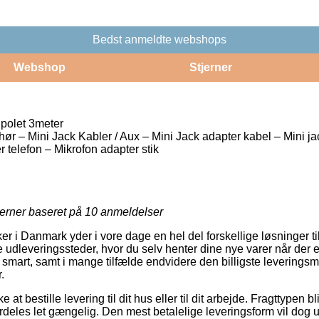
Bedst anmeldte webshops
Webshop
Stjerner
polet 3meter
ør – Mini Jack Kabler / Aux – Mini Jack adapter kabel – Mini jac
r telefon – Mikrofon adapter stik
jerner baseret på
10
anmeldelser
er i Danmark yder i vore dage en hel del forskellige løsninger ti
udleveringssteder, hvor du selv henter dine nye varer når der e
så smart, samt i mange tilfælde endvidere den billigste levering
.
t bestille levering til dit hus eller til dit arbejde. Fragttypen bli
eles let gængelig. Den mest betalelige leveringsform vil dog u