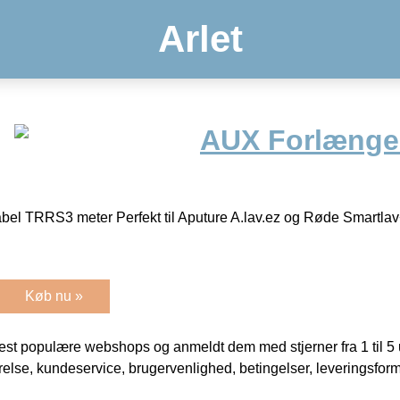
Arlet
AUX Forlænger
abel TRRS3 meter Perfekt til Aputure A.lav.ez og Røde Smartla
Køb nu »
t populære webshops og anmeldt dem med stjerner fra 1 til 5 ud
rrelse, kundeservice, brugervenlighed, betingelser, leveringsfor