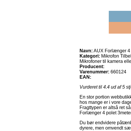
Navn:
AUX Forlænger 4 
Kategori:
Mikrofon Tilbeh
Mikrofoner til kamera elle
Producent:
Varenummer:
660124
EAN:
Vurderet til
4.4
ud af 5 st
En stor portion webbutikk
hos mange er i vore dage 
Fragttypen er altså ret 
Forlænger 4 polet 3meter
Du bør endvidere påtænke a
dyrere, men omvendt særd