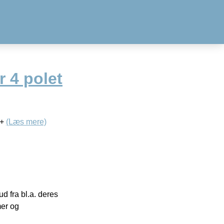
 4 polet
v+
(Læs mere)
 fra bl.a. deres
mer og