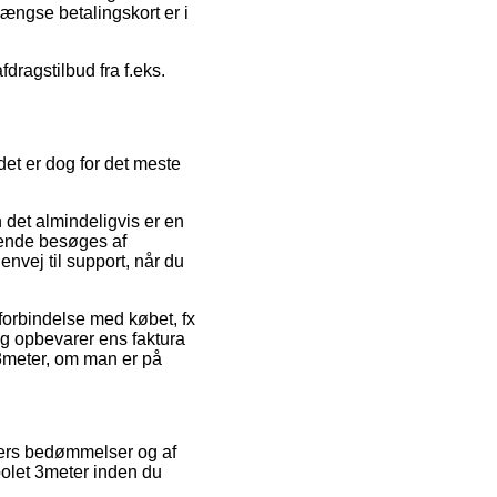
ængse betalingskort er i
dragstilbud fra f.eks.
et er dog for det meste
 det almindeligvis er en
bende besøges af
nvej til support, når du
 forbindelse med købet, fx
ig opbevarer ens faktura
 3meter, om man er på
nders bedømmelser og af
polet 3meter inden du