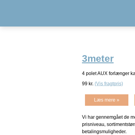
3meter
4 polet AUX forlænger k
99
kr.
(Vis fragtpris)
Læs mere »
Vi har gennemgået de mes
prisniveau, sortimentstø
betalingsmuligheder.