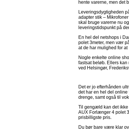
hente varerne, men det b
Leveringsdygtigheden på 
adapter stik – Mikrofoner
skal bruge varerne nu og
leveringstidspunkt på de
En hel del netshops i D
polet 3meter, men vær på
at de har mulighed for at 
Nogle enkelte online sho
fastsat beløb. Ellers kan
ved Helsingør, Frederiksvæ
Det er jo efterhånden ultr
det har en hel del online
drenge, samt også til vok
Til gengæld kan det ikke 
AUX Forlænger 4 polet 3m
prisbilligste pris.
Du bør bare være klar over