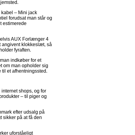
hjemsted.
 kabel – Mini jack
ntiel forudsat man står og
et estimerede
pelvis AUX Forlænger 4
t angivent klokkeslæt, så
holder fyraften.
 man indkøber for et
set om man opholder sig
 til et afhentningssted.
 internet shops, og for
rodukter – til piger og
anmark efter udsalg på
 sikker på at få den
rker uforståeligt