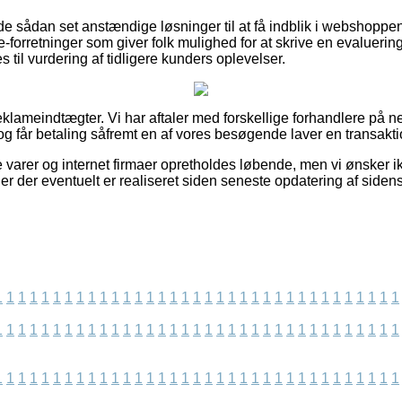
nde sådan set anstændige løsninger til at få indblik i webshopp
-forretninger som giver folk mulighed for at skrive en evaluerin
 til vurdering af tidligere kunders oplevelser.
eklameindtægter. Vi har aftaler med forskellige forhandlere på ne
og får betaling såfremt en af vores besøgende laver en transakti
varer og internet firmaer opretholdes løbende, men vi ønsker ikke
ner der eventuelt er realiseret siden seneste opdatering af sidens
1
1
1
1
1
1
1
1
1
1
1
1
1
1
1
1
1
1
1
1
1
1
1
1
1
1
1
1
1
1
1
1
1
1
1
1
1
1
1
1
1
1
1
1
1
1
1
1
1
1
1
1
1
1
1
1
1
1
1
1
1
1
1
1
1
1
1
1
1
1
1
1
1
1
1
1
1
1
1
1
1
1
1
1
1
1
1
1
1
1
1
1
1
1
1
1
1
1
1
1
1
1
1
1
1