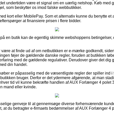
det undertiden være et signal om en uærlig netshop. Køb med g
egel, som beskytter os imod falske webbutikker.
med kort eller MobilePay. Som et alternativ kunne du benytte et af
u efterspørger at finansiere prisen i flere bidder.
 på en butik kan de egentlig skimme webshoppens betingelser, d
or være at finde ud af om netbutikken er e-mærke godkendt, siden
tningen føjer de gældende danske regler, foruden at butikken lø
faring med de gældende regulativer. Derudover giver det dig ge
 med din handel.
øber er påpasselig med de væsentligste regler der spiller ind i
e butikken bruger. Derfor er det ydermere afgørende, at man stad
enhver tid vil kunne bekræfte handlen af AUX Forlænger 4 polet
 en mand eller kvinde.
t passelige genveje til at gennemsøge diverse forhenværende ku
igt, at du betragter e-firmaets bedømmelser af AUX Forlænger 4 