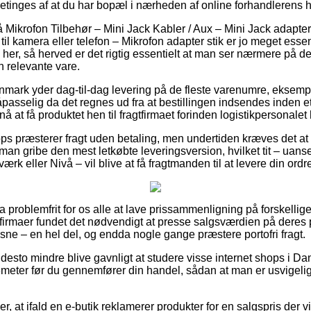
etinges af at du har bopæl i nærheden af online forhandlerens 
Mikrofon Tilbehør – Mini Jack Kabler / Aux – Mini Jack adapter
 til kamera eller telefon – Mikrofon adapter stik er jo meget esse
 her, så herved er det rigtig essentielt at man ser nærmere på d
n relevante vare.
anmark yder dag-til-dag levering på de fleste varenumre, eksem
passelig da det regnes ud fra at bestillingen indsendes inden e
nå at få produktet hen til fragtfirmaet forinden logistikpersonalet 
ps præsterer fragt uden betaling, men undertiden kræves det at
 man gribe den mest letkøbte leveringsversion, hvilket tit – uan
rk eller Nivå – vil blive at få fragtmanden til at levere din ordre
a problemfrit for os alle at lave prissammenligning på forskellige
 firmaer fundet det nødvendigt at presse salgsværdien på deres p
sne – en hel del, og endda nogle gange præstere portofri fragt.
desto mindre blive gavnligt at studere visse internet shops i D
eter før du gennemfører din handel, sådan at man er usvigeligt
, at ifald en e-butik reklamerer produkter for en salgspris der vi