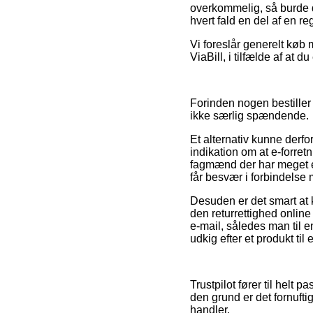
overkommelig, så burde 
hvert fald en del af en r
Vi foreslår generelt køb 
ViaBill, i tilfælde af at d
Forinden nogen bestiller
ikke særlig spændende.
Et alternativ kunne derf
indikation om at e-forre
fagmænd der har meget er
får besvær i forbindelse
Desuden er det smart at k
den returrettighed onlin
e-mail, således man til 
udkig efter et produkt til
Trustpilot fører til hel
den grund er det fornuft
handler.