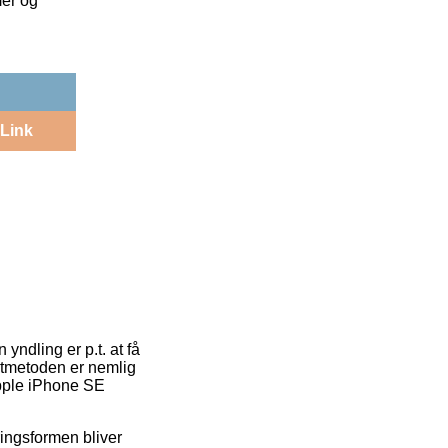
mer og
Link
 yndling er p.t. at få
ragtmetoden er nemlig
Apple iPhone SE
ringsformen bliver