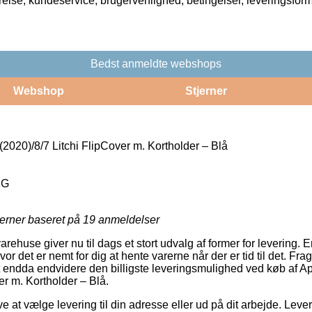
rrelse, kundeservice, brugervenlighed, betingelser, leveringsfor
Bedst anmeldte webshops
Webshop
Stjerner
020)/8/7 Litchi FlipCover m. Kortholder – Blå
1G
jerner baseret på
19
anmeldelser
arehuse giver nu til dags et stort udvalg af former for levering. En
vor det er nemt for dig at hente varerne når der er tid til det. F
 endda endvidere den billigste leveringsmulighed ved køb af 
er m. Kortholder – Blå.
at vælge levering til din adresse eller ud på dit arbejde. Leve