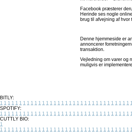
Facebook præsterer derudo
Herinde ses nogle online f
brug til afvejning af hvor
Denne hjemmeside er anno
annoncerer forretningern
transaktion.
Vejledning om varer og n
muligvis er implementeret
BITLY:
1
1
1
1
1
1
1
1
1
1
1
1
1
1
1
1
1
1
1
1
1
1
1
1
1
1
1
1
1
1
1
1
1
1
SPOTIFY:
1
1
1
1
1
1
1
1
1
1
1
1
1
1
1
1
1
1
1
1
1
1
1
1
1
1
1
1
1
1
1
1
1
1
CUTTLY BIO:
1
1
1
1
1
1
1
1
1
1
1
1
1
1
1
1
1
1
1
1
1
1
1
1
1
1
1
1
1
1
1
1
1
1
1