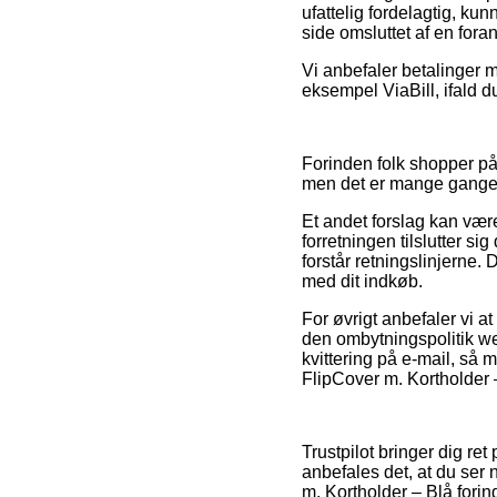
ufattelig fordelagtig, ku
side omsluttet af en foran
Vi anbefaler betalinger 
eksempel ViaBill, ifald d
Forinden folk shopper på 
men det er mange gange i
Et andet forslag kan væ
forretningen tilslutter si
forstår retningslinjerne.
med dit indkøb.
For øvrigt anbefaler vi 
den ombytningspolitik w
kvittering på e-mail, så 
FlipCover m. Kortholder 
Trustpilot bringer dig r
anbefales det, at du ser
m. Kortholder – Blå forin