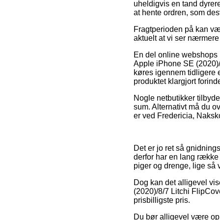
uheldigvis en tand dyrer
at hente ordren, som des
Fragtperioden på kan vær
aktuelt at vi ser nærmere
En del online webshops 
Apple iPhone SE (2020)/8
køres igennem tidligere e
produktet klargjort forind
Nogle netbutikker tilbyde
sum. Alternativt må du o
er ved Fredericia, Nakskov
Det er jo ret så gnidning
derfor har en lang række 
piger og drenge, lige så 
Dog kan det alligevel vis
(2020)/8/7 Litchi FlipCov
prisbilligste pris.
Du bør alligevel være opm