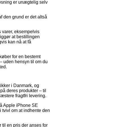
øsning er unægtelig selv
f den grund er det altså
 varer, eksempelvis
ggør at bestillingen
vis kan nå at få
dkøber for en bestemt
 – uden hensyn til om du
ted.
utikker i Danmark, og
på deres produkter – til
stere fragtfri levering.
d på Apple iPhone SE
i tvivl om at indhente den
til en pris der anses for