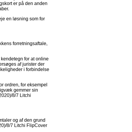
ngskort er på den anden
aber.
je en løsning som for
kens forretningsaftale,
kendetegn for at online
ersøges af jurister der
skeligheder i forbindelse
or ordren, for eksempel
adigvæk gemmer sin
2020)/8/7 Litchi
mtaler og af den grund
)/8/7 Litchi FlipCover