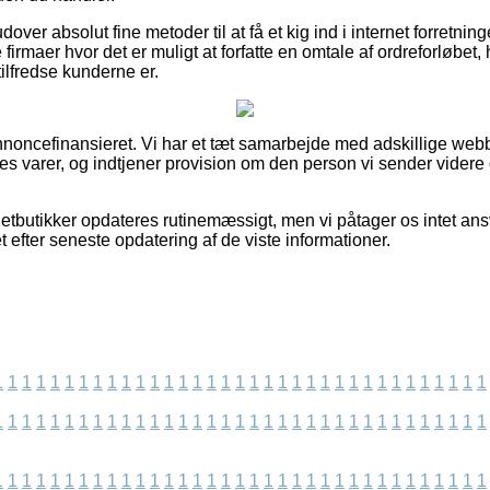
ver absolut fine metoder til at få et kig ind i internet forretnin
irmaer hvor det er muligt at forfatte en omtale af ordreforløbet, 
 tilfredse kunderne er.
ncefinansieret. Vi har et tæt samarbejde med adskillige webbu
es varer, og indtjener provision om den person vi sender vider
etbutikker opdateres rutinemæssigt, men vi påtager os intet ansv
 efter seneste opdatering af de viste informationer.
1
1
1
1
1
1
1
1
1
1
1
1
1
1
1
1
1
1
1
1
1
1
1
1
1
1
1
1
1
1
1
1
1
1
1
1
1
1
1
1
1
1
1
1
1
1
1
1
1
1
1
1
1
1
1
1
1
1
1
1
1
1
1
1
1
1
1
1
1
1
1
1
1
1
1
1
1
1
1
1
1
1
1
1
1
1
1
1
1
1
1
1
1
1
1
1
1
1
1
1
1
1
1
1
1