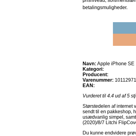
prisniveau, sortimentstø
betalingsmuligheder.
Navn:
Apple iPhone SE (2
Kategori:
Producent:
Varenummer:
1011297
EAN:
Vurderet til
4.4
ud af 5 st
Størstedelen af internet v
sendt til en pakkeshop, h
usædvanlig simpel, samt
(2020)/8/7 Litchi FlipCov
Du kunne endvidere prøve 