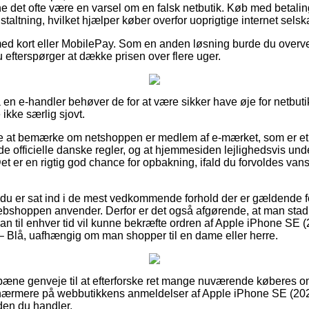
nne det ofte være en varsel om en falsk netbutik. Køb med betali
staltning, hvilket hjælper køber overfor uoprigtige internet selsk
med kort eller MobilePay. Som en anden løsning burde du overve
u efterspørger at dække prisen over flere uger.
en e-handler behøver de for at være sikker have øje for netbutik
kke særlig sjovt.
re at bemærke om netshoppen er medlem af e-mærket, som er et 
g de officielle danske regler, og at hjemmesiden lejlighedsvis und
 Det er en rigtig god chance for opbakning, ifald du forvoldes van
at du er sat ind i de mest vedkommende forhold der er gældende f
ebshoppen anvender. Derfor er det også afgørende, at man st
man til enhver tid vil kunne bekræfte ordren af Apple iPhone SE (
– Blå, uafhængig om man shopper til en dame eller herre.
et pæne genveje til at efterforske ret mange nuværende køberes o
 nærmere på webbutikkens anmeldelser af Apple iPhone SE (2020
den du handler.