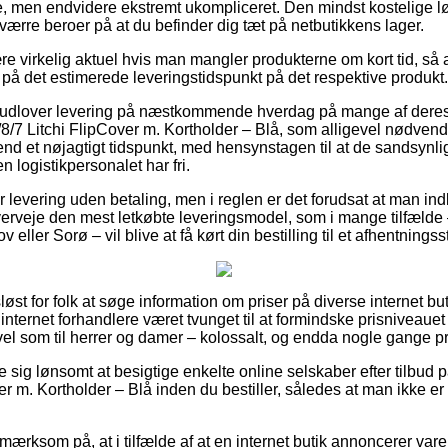
e, men endvidere ekstremt ukompliceret. Den mindst kostelige l
værre beroer på at du befinder dig tæt på netbutikkens lager.
e virkelig aktuel hvis man mangler produkterne om kort tid, så a
 på det estimerede leveringstidspunkt på det respektive produkt.
udlover levering på næstkommende hverdag på mange af deres
/7 Litchi FlipCover m. Kortholder – Blå, som alligevel nødvendi
nd et nøjagtigt tidspunkt, med hensynstagen til at de sandsynlig
en logistikpersonalet har fri.
r levering uden betaling, men i reglen er det forudsat at man in
verveje den mest letkøbte leveringsmodel, som i mange tilfælde
 eller Sorø – vil blive at få kørt din bestilling til et afhentningss
sløst for folk at søge information om priser på diverse internet b
internet forhandlere været tvunget til at formindske prisniveauet 
vel som til herrer og damer – kolossalt, og endda nogle gange præ
e sig lønsomt at besigtige enkelte online selskaber efter tilbu
er m. Kortholder – Blå inden du bestiller, således at man ikke er 
ærksom på, at i tilfælde af at en internet butik annoncerer varer 