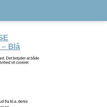
SE
 – Blå
hed. Det betyder at både
 enhed vil coveret
 fra bl.a. deres