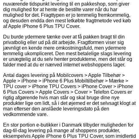
nuværende tidspunkt levering til en pakkeshop, som giver
dig mulighed for at hente de bestilte varer når du har
mulighed for det. Fragttypen er jo temmelig fremkommelig,
og desuden endda den mest letkøbte fragtmetode ved køb
af Apple iPhone 6 Plus TPU Cover.
Du burde ydermere tænke over at få pakken bragt til din
privatbolig eller ud på dit arbejde. Fragtformen viser sig
jævnligt en kende mere omkostningsfuld, men ydermere
temmelig ukompliceret. Den mest betalelige slags levering
er unægtelig at du selv henter produkterne, men det står og
falder med at du er nærved internet webshoppens lager.
Antal dages levering på Mobilcovers > Apple Tilbehør >
Apple > iPhone > iPhone 6 Plus Mobiltilbehør > Mærke >
TPU cover > iPhone TPU Covers > iPhone Cover > iPhone
6 Plus Covers > Apple Covers > Cover > Telefon Covers er
rigtig afgørende hvis man står og skal bruge dine nye
produkter lige om lidt, så i det øjemed er det selvsagt klogt at
man efterser den anslåede leveringsdato på den
vedkommende vare.
En stor portion e-butikker i Danmark tilbyder muligheden for
dag-til-dag levering på mange af shoppens produkter,
eksempelvis Apple iPhone 6 Plus TPU Cover, som imidlertid