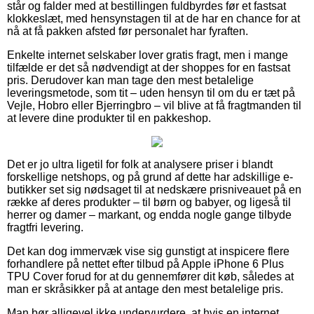
står og falder med at bestillingen fuldbyrdes før et fastsat
klokkeslæt, med hensynstagen til at de har en chance for at
nå at få pakken afsted før personalet har fyraften.
Enkelte internet selskaber lover gratis fragt, men i mange
tilfælde er det så nødvendigt at der shoppes for en fastsat
pris. Derudover kan man tage den mest betalelige
leveringsmetode, som tit – uden hensyn til om du er tæt på
Vejle, Hobro eller Bjerringbro – vil blive at få fragtmanden til
at levere dine produkter til en pakkeshop.
Det er jo ultra ligetil for folk at analysere priser i blandt
forskellige netshops, og på grund af dette har adskillige e-
butikker set sig nødsaget til at nedskære prisniveauet på en
række af deres produkter – til børn og babyer, og ligeså til
herrer og damer – markant, og endda nogle gange tilbyde
fragtfri levering.
Det kan dog immervæk vise sig gunstigt at inspicere flere
forhandlere på nettet efter tilbud på Apple iPhone 6 Plus
TPU Cover forud for at du gennemfører dit køb, således at
man er skråsikker på at antage den mest betalelige pris.
Man bør alligevel ikke undervurdere, at hvis en internet