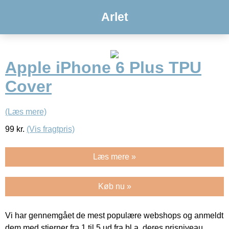
Arlet
Apple iPhone 6 Plus TPU
Cover
(Læs mere)
99
kr.
(Vis fragtpris)
Læs mere »
Køb nu »
Vi har gennemgået de mest populære webshops og anmeldt
dem med stjerner fra 1 til 5 ud fra bl.a. deres prisniveau,