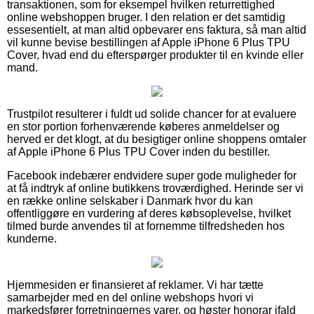
transaktionen, som for eksempel hvilken returrettighed
online webshoppen bruger. I den relation er det samtidig
essesentielt, at man altid opbevarer ens faktura, så man altid
vil kunne bevise bestillingen af Apple iPhone 6 Plus TPU
Cover, hvad end du efterspørger produkter til en kvinde eller
mand.
Trustpilot resulterer i fuldt ud solide chancer for at evaluere
en stor portion forhenværende køberes anmeldelser og
herved er det klogt, at du besigtiger online shoppens omtaler
af Apple iPhone 6 Plus TPU Cover inden du bestiller.
Facebook indebærer endvidere super gode muligheder for
at få indtryk af online butikkens troværdighed. Herinde ser vi
en række online selskaber i Danmark hvor du kan
offentliggøre en vurdering af deres købsoplevelse, hvilket
tilmed burde anvendes til at fornemme tilfredsheden hos
kunderne.
Hjemmesiden er finansieret af reklamer. Vi har tætte
samarbejder med en del online webshops hvori vi
markedsfører forretningernes varer, og høster honorar ifald