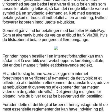
virksomhed sælger bedst i test varer til salg for en pris som
anses for ufattelig letkøbt, så kan det i nogle tilfælde være et
symbol på en snydagtig e-forhandler. Køb med gængse
betalingskort er trods alt indbefattet af en anordning, hvilket
forsvarer køberen imod uægte e-butikker.
Generelt går vi ind for betalinger med kort eller MobilePay.
Som et alternativ burde du vælge et tilbud fra fx ViaBill, hvis
du tilstræber at betale pengene af flere omgange.
Forinden nogen bestiller i en internet forhandler kan man
sådan set få overblik over webshoppens forretningsaftale,
det er dog i mange tilfælde et tidskrævende projekt.
Et andet forslag kunne være at kigge om internet
forretningen er verificeret af e-mærket, da det typisk er et
billede på at e-butikken efterkommer de danske love, udover
at netbutikken tit overværes af eksperter der har megen
viden om de gældende vilkår. Det giver dig mulighed for
bistand, hvis du bliver udsat for besvær ved din bestilling.
Foruden dette er det klogt at køber er hensynstagende til de
mest essentielle reglementer der kan have indvirkning på