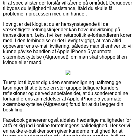
til af specialister der forstår vilkårene på området. Derudover
tilbydes du lejlighed til assistance, ifald du skulle få
problemer i processen med din handel.
I øvrigt er det klogt at du er hensynstagende til de
væsentligste retningslinjer der kan have indvirkning på
transaktionen, f.eks. hvilken returpolitik e-forhandleren kører
med. I den forbindelse er det i øvrigt vigtigt, at man altid
opbevarer ens e-mail kvittering, således man til enhver tid vil
kunne påvise handlen af Apple iPhone 5 yourmate
skærmbeskyttelse (Afgrænset), om man skal shoppe til en
kvinde eller mand.
Trustpilot tilbyder dig uden sammenligning uafhængige
løsninger til at efterse en stor gruppe tidligere kunders
reflektioner og derved anbefales det, at du sonderer online
forhandlerens anmeldelser af Apple iPhone 5 yourmate
skærmbeskyttelse (Afgrænset) forud for at du lægger din
bestilling.
Facebook genererer også aldeles hæderlige muligheder for
at få et kig ind i online forretningens pålidelighed. Her ser vi
en række e-butikker som giver kunderne mulighed for at