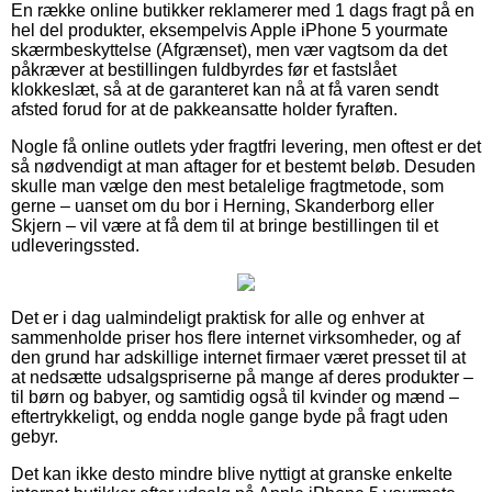
En række online butikker reklamerer med 1 dags fragt på en
hel del produkter, eksempelvis Apple iPhone 5 yourmate
skærmbeskyttelse (Afgrænset), men vær vagtsom da det
påkræver at bestillingen fuldbyrdes før et fastslået
klokkeslæt, så at de garanteret kan nå at få varen sendt
afsted forud for at de pakkeansatte holder fyraften.
Nogle få online outlets yder fragtfri levering, men oftest er det
så nødvendigt at man aftager for et bestemt beløb. Desuden
skulle man vælge den mest betalelige fragtmetode, som
gerne – uanset om du bor i Herning, Skanderborg eller
Skjern – vil være at få dem til at bringe bestillingen til et
udleveringssted.
Det er i dag ualmindeligt praktisk for alle og enhver at
sammenholde priser hos flere internet virksomheder, og af
den grund har adskillige internet firmaer været presset til at
at nedsætte udsalgspriserne på mange af deres produkter –
til børn og babyer, og samtidig også til kvinder og mænd –
eftertrykkeligt, og endda nogle gange byde på fragt uden
gebyr.
Det kan ikke desto mindre blive nyttigt at granske enkelte