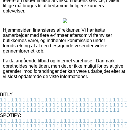
levere en bedømmelse af virksomhedens service, hvilket
tillige må bruges til at bedømme tidligere kunders
oplevelser.
Hjemmesiden finansieres af reklamer. Vi har tætte
samarbejder med flere e-firmaer eftersom vi fremviser
butikkernes varer, og indhenter kommission under
forudsætning af at den besøgende vi sender videre
gennemfører et køb.
Fakta angående tilbud og internet varehuse i Danmark
opretholdes hele tiden, men det er ikke muligt for os at give
garantier imod forandringer der kan være udarbejdet efter at
vi sidst opdaterede de viste informationer.
BITLY:
1
1
1
1
1
1
1
1
1
1
1
1
1
1
1
1
1
1
1
1
1
1
1
1
1
1
1
1
1
1
1
1
1
1
1
1
1
1
1
1
1
1
1
1
1
1
1
1
1
1
1
1
1
1
1
1
1
1
1
1
1
1
1
1
1
1
1
1
1
1
1
1
1
1
1
1
1
1
1
1
1
1
1
1
1
1
1
1
1
1
1
1
1
1
1
1
1
1
1
1
SPOTIFY:
1
1
1
1
1
1
1
1
1
1
1
1
1
1
1
1
1
1
1
1
1
1
1
1
1
1
1
1
1
1
1
1
1
1
1
1
1
1
1
1
1
1
1
1
1
1
1
1
1
1
1
1
1
1
1
1
1
1
1
1
1
1
1
1
1
1
1
1