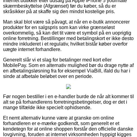
internet butikker efter udsalg på Apple iPhone 5 yourmate
skærmbeskyttelse (Afgrænset) før du køber, så du er
skråsikker på at skaffe sig den mindst kostelige pris.
Man skal blot være så påvagt, at når en e-butik annoncerer
produkter for en salgspris som kan virke grænseløst
overkommelig, så kan det tit være et symbol på en uoprigtig
online forretning. Bestillinger med betalingskort er ikke desto
mindre inkluderet i et regulativ, hvilket bistår køber overfor
uægte internet forhandlere.
Generelt slår vi et slag for betalinger med kort eller
MobilePay. Som en alternativ mulighed bør du drage nytte af
en afbetalingsløsning fra for eksempel ViaBill, ifald du har i
sinde at afbetale beløbet over en periode.
Før nogen bestiller i en e-handler burde de når alt kommer til
alt se på forhandlerens forretningsbetingelser, dog er det i
mange tilfælde ikke specielt ophidsende.
Et nemt alternativ kunne være at granske om online
forhandleren er e-mærke godkendt, som generelt er et
kendetegn for at online shoppen forstår den officielle danske
lovgivning, foruden at internet virksomheden hyppigt kigges