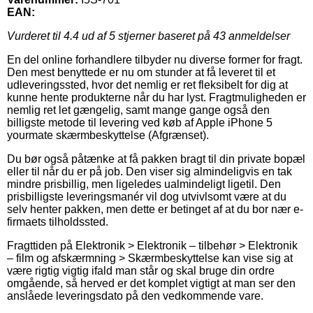
EAN:
Vurderet til
4.4
ud af 5 stjerner baseret på
43
anmeldelser
En del online forhandlere tilbyder nu diverse former for fragt.
Den mest benyttede er nu om stunder at få leveret til et
udleveringssted, hvor det nemlig er ret fleksibelt for dig at
kunne hente produkterne når du har lyst. Fragtmuligheden er
nemlig ret let gængelig, samt mange gange også den
billigste metode til levering ved køb af Apple iPhone 5
yourmate skærmbeskyttelse (Afgrænset).
Du bør også påtænke at få pakken bragt til din private bopæl
eller til når du er på job. Den viser sig almindeligvis en tak
mindre prisbillig, men ligeledes ualmindeligt ligetil. Den
prisbilligste leveringsmanér vil dog utvivlsomt være at du
selv henter pakken, men dette er betinget af at du bor nær e-
firmaets tilholdssted.
Fragttiden på Elektronik > Elektronik – tilbehør > Elektronik
– film og afskærmning > Skærmbeskyttelse kan vise sig at
være rigtig vigtig ifald man står og skal bruge din ordre
omgående, så herved er det komplet vigtigt at man ser den
anslåede leveringsdato på den vedkommende vare.