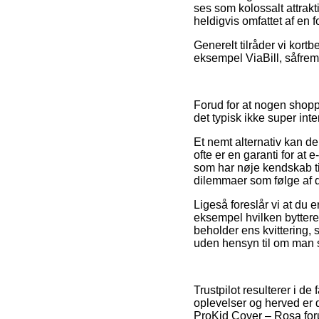
ses som kolossalt attrakt
heldigvis omfattet af en f
Generelt tilråder vi kort
eksempel ViaBill, såfrem
Forud for at nogen shoppe
det typisk ikke super inte
Et nemt alternativ kan der
ofte er en garanti for at 
som har nøje kendskab til
dilemmaer som følge af d
Ligeså foreslår vi at du
eksempel hvilken bytteret
beholder ens kvittering
uden hensyn til om man s
Trustpilot resulterer i d
oplevelser og herved er
ProKid Cover – Rosa foru