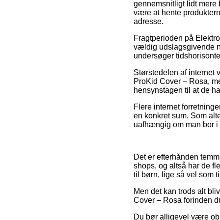
gennemsnitligt lidt mere 
være at hente produkterne
adresse.
Fragtperioden på Elektro
vældig udslagsgivende nå
undersøger tidshorisonte
Størstedelen af internet 
ProKid Cover – Rosa, men
hensynstagen til at de ha
Flere internet forretning
en konkret sum. Som alte
uafhængig om man bor i Fr
Det er efterhånden temme
shops, og altså har de fl
til børn, lige så vel som
Men det kan trods alt bli
Cover – Rosa forinden du
Du bør alligevel være ob