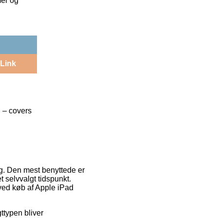
mer og
Link
n – covers
ing. Den mest benyttede er
et selvvalgt tidspunkt.
 ved køb af Apple iPad
ttypen bliver