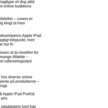
agttype vil dog altid
ed online butikkens
ltelefon – covers er
ig klogt at man
r, eksempelvis Apple iPad
gtigt tidspunkt, med
 har fri.
sen at du bestiller for
 mange tilfælde –
 et udleveringssted.
 hos diverse online
riserne på produkterne –
ragt.
t på Apple iPad ProKid
pris.
en udsalgspris som kan