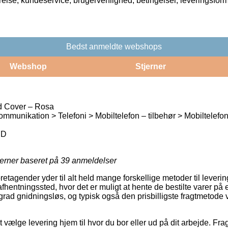
rrelse, kundeservice, brugervenlighed, betingelser, leveringsfor
Bedst anmeldte webshops
Webshop
Stjerner
d Cover – Rosa
ommunikation > Telefoni > Mobiltelefon – tilbehør > Mobiltelefo
7D
jerner baseret på
39
anmeldelser
foretagender yder til alt held mange forskellige metoder til lever
et afhentningssted, hvor det er muligt at hente de bestilte varer på 
 grad gnidningsløs, og typisk også den prisbilligste fragtmetode
 vælge levering hjem til hvor du bor eller ud på dit arbejde. Frag