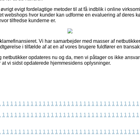
vrigt evigt fordelagtige metoder til at få indblik i online virkso
t webshops hvor kunder kan udforme en evaluering af deres køb
hvor tilfredse kunderne er.
amefinansieret. Vi har samarbejder med masser af netbutikker 
tgørelse i tilfælde af at en af vores brugere fuldfører en transak
g netbutikker opdateres nu og da, men vi påtager os ikke ansvare
er at vi sidst opdaterede hjemmesidens oplysninger.
1
1
1
1
1
1
1
1
1
1
1
1
1
1
1
1
1
1
1
1
1
1
1
1
1
1
1
1
1
1
1
1
1
1
1
1
1
1
1
1
1
1
1
1
1
1
1
1
1
1
1
1
1
1
1
1
1
1
1
1
1
1
1
1
1
1
1
1
1
1
1
1
1
1
1
1
1
1
1
1
1
1
1
1
1
1
1
1
1
1
1
1
1
1
1
1
1
1
1
1
1
1
1
1
1