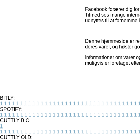
Facebook forærer dig for ø
Tilmed ses mange interne
udnyttes til at fornemme 
Denne hjemmeside er rekl
deres varer, og høster god
Informationer om varer o
muligvis er foretaget eft
BITLY:
1
1
1
1
1
1
1
1
1
1
1
1
1
1
1
1
1
1
1
1
1
1
1
1
1
1
1
1
1
1
1
1
1
1
SPOTIFY:
1
1
1
1
1
1
1
1
1
1
1
1
1
1
1
1
1
1
1
1
1
1
1
1
1
1
1
1
1
1
1
1
1
1
CUTTLY BIO:
1
1
1
1
1
1
1
1
1
1
1
1
1
1
1
1
1
1
1
1
1
1
1
1
1
1
1
1
1
1
1
1
1
1
1
CUTTLY OLD: