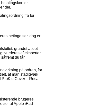
 betalingskort er
gender.
alingsordning fra for
eres betingelser, dog er
lsluttet, grundet at det
igt vurderes af eksperter
 såfremt du får
ndvirkning på ordren, for
ntielt, at man stadigvæk
ad ProKid Cover – Rosa,
eksisterende brugeres
elser af Apple iPad