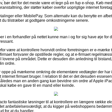
iv, bør det for det meste være et tegn på en fup e-shop. Køb med
oranstaltning, der støtter køber overfor uoprigtige internet foreta
betalinger eller MobilePay. Som alternativ kan du benytte en afbet
t du tilstræber at godtgøre omkostningerne senere.
r i en forhandler på nettet kunne man i og for sig have øje for d
ressant.
for være at kontrollere hvorvidt online forretningen er e-mærke ti
e-firmaet forsvarer de opstillede regler, og at e-firmaet regelmæss
 lovene på området. Dette er desuden din anledning til bistand,
in ordre.
 er oppe på mærkerne omkring de elementære vedtægter der har i
 internet firmaet bruger. I relation til det er det desuden essese
, således man en anden gang kan bevidne sin ordre af Apple iP
kal købe en gave til en mand eller kvinde.
e facto fantastiske løsninger til at kontrollere en længere række 
 det anbefalelsesværdigt, at du kigger på webshoppens bedømm
d for at du handler.