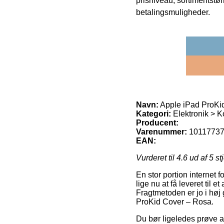
prisniveau, sortimentstø
betalingsmuligheder.
Navn:
Apple iPad ProKi
Kategori:
Elektronik > K
Producent:
Varenummer:
1011773
EAN:
Vurderet til
4.6
ud af 5 st
En stor portion internet 
lige nu at få leveret til 
Fragtmetoden er jo i høj
ProKid Cover – Rosa.
Du bør ligeledes prøve at