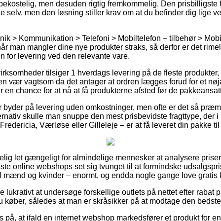
bekostelig, men desuden rigtig fremkommelig. Den prisbilligste fr
 selv, men den løsning stiller krav om at du befinder dig lige v
nik > Kommunikation > Telefoni > Mobiltelefon – tilbehør > Mobi
r man mangler dine nye produkter straks, så derfor er det rimel
n for levering ved den relevante vare.
virksomheder tilsiger 1 hverdags levering på de fleste produkte
 vær vagtsom da det antager at ordren lægges forud for et nøja
r en chance for at nå at få produkterne afsted før de pakkeansatte
er byder på levering uden omkostninger, men ofte er det så præmis
rnativ skulle man snuppe den mest prisbevidste fragttype, der i
edericia, Værløse eller Gilleleje – er at få leveret din pakke til
lig let gængeligt for almindelige mennesker at analysere priser
este online webshops set sig tvunget til at formindske udsalgsp
 til mænd og kvinder – enormt, og endda nogle gange love gratis f
ve lukrativt at undersøge forskellige outlets på nettet efter raba
 køber, således at man er skråsikker på at modtage den bedste 
s på, at ifald en internet webshop markedsfører et produkt for 