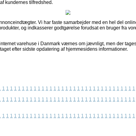
k af kundernes tilfredshed.
annonceindtægter. Vi har faste samarbejder med en hel del onlin
rodukter, og indkasserer godtgørelse forudsat en bruger fra v
 internet varehuse i Danmark værnes om jævnligt, men der tages
etaget efter sidste opdatering af hjemmesidens informationer.
1
1
1
1
1
1
1
1
1
1
1
1
1
1
1
1
1
1
1
1
1
1
1
1
1
1
1
1
1
1
1
1
1
1
1
1
1
1
1
1
1
1
1
1
1
1
1
1
1
1
1
1
1
1
1
1
1
1
1
1
1
1
1
1
1
1
1
1
1
1
1
1
1
1
1
1
1
1
1
1
1
1
1
1
1
1
1
1
1
1
1
1
1
1
1
1
1
1
1
1
1
1
1
1
1