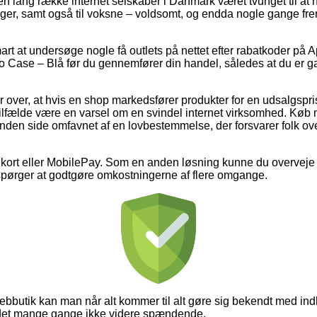
 en lang række internet selskaber i Danmark været tvunget til at
piger, samt også til voksne – voldsomt, og endda nogle gange f
mart at undersøge nogle få outlets på nettet efter rabatkoder på A
Case – Blå før du gennemfører din handel, således at du er ga
 over, at hvis en shop markedsfører produkter for en udsalgspri
le tilfælde være en varsel om en svindel internet virksomhed. K
anden side omfavnet af en lovbestemmelse, der forsvarer folk ove
 kort eller MobilePay. Som en anden løsning kunne du overveje et
erspørger at godtgøre omkostningerne af flere omgange.
 webbutik kan man når alt kommer til alt gøre sig bekendt med in
r det mange gange ikke videre spændende.