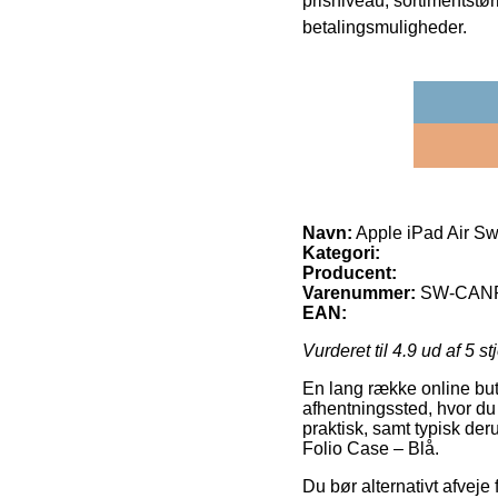
prisniveau, sortimentstø
betalingsmuligheder.
Navn:
Apple iPad Air Sw
Kategori:
Producent:
Varenummer:
SW-CAN
EAN:
Vurderet til
4.9
ud af 5 st
En lang række online butikk
afhentningssted, hvor du
praktisk, samt typisk de
Folio Case – Blå.
Du bør alternativt afveje 