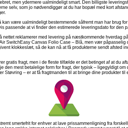
 pebret, men ydermere ualmindeligt smart. Den billigste leveringsf
rne selv, som jo nødvendiggør at du har bopæl med kort afstand 
er.
 kan være ualmindeligt bestemmende såfremt man har brug for 
igvis passende at vi finder den estimerede leveringsdato for den
 på nettet reklamerer med levering på næstkommende hverdag på
ir SwitchEasy Canvas Folio Case – Blå, men vær påpasselig da 
ngivent klokkeslæt, så de kan nå at få produkterne sendt afsted
r gratis fragt, men i de fleste tilfælde er det betinget af at du af
 den mest betalelige form for fragt, der typisk – ligegyldigt om
r Støvring – er at få fragtmanden til at bringe dine produkter til
tremt smertefrit for enhver at lave prissammenligning fra forskell