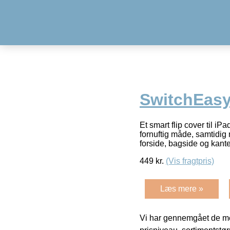
SwitchEasy
Et smart flip cover til iP
fornuftig måde, samtidig
forside, bagside og kant
449
kr.
(Vis fragtpris)
Læs mere »
Vi har gennemgået de mes