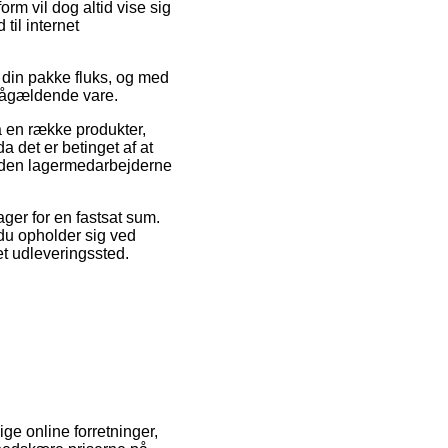
orm vil dog altid vise sig
til internet
din pakke fluks, og med
 pågældende vare.
 en række produkter,
det er betinget af at
 inden lagermedarbejderne
tager for en fastsat sum.
 du opholder sig ved
 et udleveringssted.
ige online forretninger,