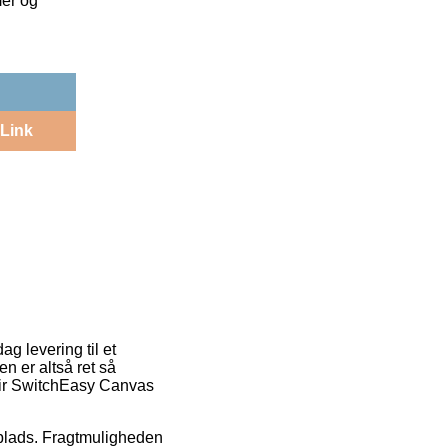
mer og
Link
ag levering til et
n er altså ret så
 Air SwitchEasy Canvas
jdsplads. Fragtmuligheden