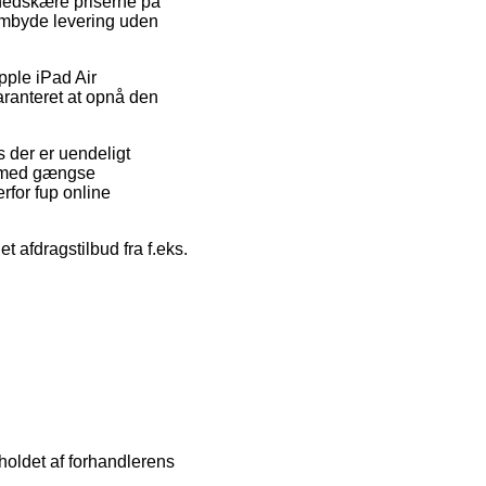
 nedskære priserne på
rembyde levering uden
pple iPad Air
ranteret at opnå den
s der er uendeligt
øb med gængse
rfor fup online
 afdragstilbud fra f.eks.
dholdet af forhandlerens