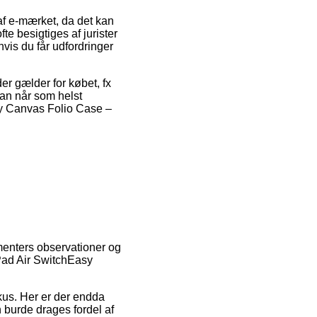
f e-mærket, da det kan
e besigtiges af jurister
hvis du får udfordringer
r gælder for købet, fx
man når som helst
sy Canvas Folio Case –
umenters observationer og
iPad Air SwitchEasy
kus. Her er der endda
 burde drages fordel af