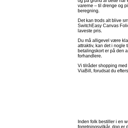
og på grund af dette har
varerne – til drenge og 
beregning.
Det kan trods alt blive s
SwitchEasy Canvas Folio 
laveste pris.
Du må alligevel være klar
attraktiv, kan det i nog
betalingskort er på den 
forhandlere.
Vi tilråder shopping med
ViaBill, forudsat du eft
Inden folk bestiller i en
forretningsvilkår, dog e