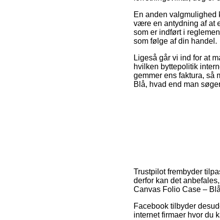
En anden valgmulighed k
være en antydning af at e
som er indført i reglemen
som følge af din handel.
Ligeså går vi ind for at
hvilken byttepolitik int
gemmer ens faktura, så 
Blå, hvad end man søger 
Trustpilot frembyder tilp
derfor kan det anbefales
Canvas Folio Case – Blå 
Facebook tilbyder desude
internet firmaer hvor du