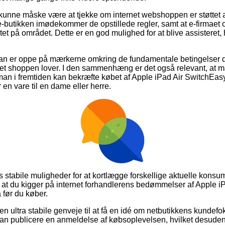
unne måske være at tjekke om internet webshoppen er støttet a
-butikken imødekommer de opstillede regler, samt at e-firmaet oft
tet på området. Dette er en god mulighed for at blive assisteret, 
 man er oppe på mærkerne omkring de fundamentale betingelser de
ernet shoppen lover. I den sammenhæng er det også relevant, at 
man i fremtiden kan bekræfte købet af Apple iPad Air SwitchEa
en vare til en dame eller herre.
as stabile muligheder for at kortlægge forskellige aktuelle kons
, at du kigger på internet forhandlerens bedømmelser af Apple 
før du køber.
n ultra stabile genveje til at få en idé om netbutikkens kundefo
 kan publicere en anmeldelse af købsoplevelsen, hvilket desuden