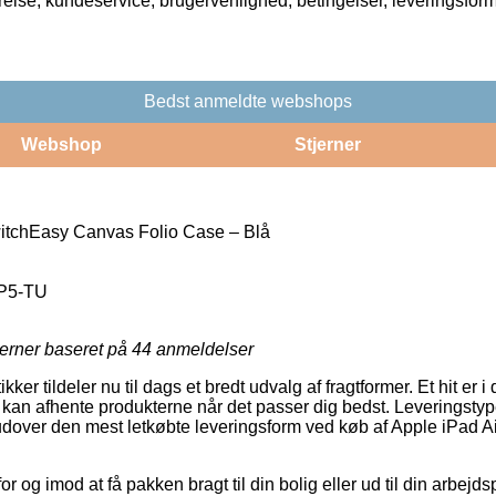
rrelse, kundeservice, brugervenlighed, betingelser, leveringsfor
Bedst anmeldte webshops
Webshop
Stjerner
itchEasy Canvas Folio Case – Blå
P5-TU
jerner baseret på
44
anmeldelser
er tildeler nu til dags et bredt udvalg af fragtformer. Et hit er i d
 kan afhente produkterne når det passer dig bedst. Leveringstype
rudover den mest letkøbte leveringsform ved køb af Apple iPad
for og imod at få pakken bragt til din bolig eller ud til din arbe