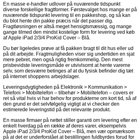
En masse e-handler udlover på nuværende tidspunkt
diverse forskellige fragtformer. Førstevalget hos mange er på
nuværende tidspunkt levering til en pakkeshop, og så kan
du blot hente din pakke præcis når det passer dig.
Fragtløsningen er altså meget hensigtsmæssig, og mange
gange tilmed den mindst kostelige form for levering ved køb
af Apple iPad 2/3/4 ProKid Cover – Blå.
Du bør ligeledes prøve at få pakken bragt til dit hus eller ud
på dit arbejde. Fragtmuligheden viser sig undertiden en sjat
mere pebret, men også rigtig fremkommelig. Den mest
prisbevidste leveringsmåde er utvivlsomt at hente varerne
selv, som desværre betinges af at du fysisk befinder dig tæt
på internet shoppens arbejdslager.
Leveringsdygtigheden på Elektronik > Kommunikation >
Telefoni > Mobiltelefon – tilbehør > Mobiltelefon – covers er
ret så vital hvis vi har behov for produkterne om kort tid, så af
den grund er det selvfølgelig vigtigt at vi checker den
estimerede leveringstid på det relevante produkt.
En masse firmaer på nettet stiller garanti om levering efter en
enkelt hverdag på en række af deres varer, eksempelvis
Apple iPad 2/3/4 ProKid Cover – Blå, men vær opmærksom
på at det er underforstået at bestillingen fuldbyrdes forud for