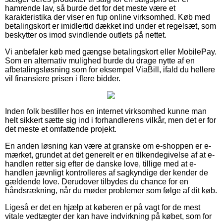
hamrende lav, så burde det for det meste være et
karakteristika der viser en fup online virksomhed. Køb med
betalingskort er imidlertid dækket ind under et regelsæt, som
beskytter os imod svindlende outlets på nettet.
Vi anbefaler køb med gængse betalingskort eller MobilePay.
Som en alternativ mulighed burde du drage nytte af en
afbetalingsløsning som for eksempel ViaBill, ifald du hellere
vil finansiere prisen i flere bidder.
Inden folk bestiller hos en internet virksomhed kunne man
helt sikkert sætte sig ind i forhandlerens vilkår, men det er for
det meste et omfattende projekt.
En anden løsning kan være at granske om e-shoppen er e-
mærket, grundet at det generelt er en tilkendegivelse af at e-
handlen retter sig efter de danske love, tillige med at e-
handlen jævnligt kontrolleres af sagkyndige der kender de
gældende love. Derudover tilbydes du chance for en
håndsrækning, når du møder problemer som følge af dit køb.
Ligeså er det en hjælp at køberen er på vagt for de mest
vitale vedtægter der kan have indvirkning på købet, som for