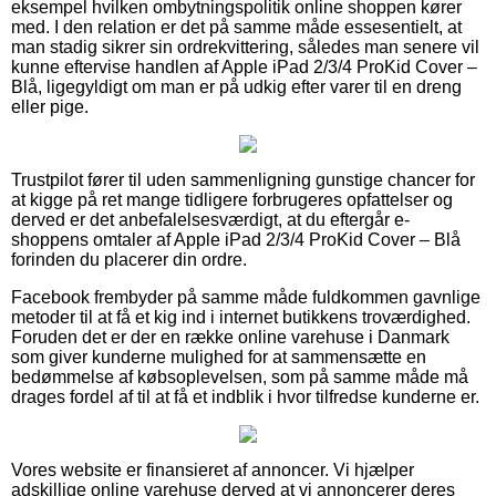
eksempel hvilken ombytningspolitik online shoppen kører
med. I den relation er det på samme måde essesentielt, at
man stadig sikrer sin ordrekvittering, således man senere vil
kunne eftervise handlen af Apple iPad 2/3/4 ProKid Cover –
Blå, ligegyldigt om man er på udkig efter varer til en dreng
eller pige.
Trustpilot fører til uden sammenligning gunstige chancer for
at kigge på ret mange tidligere forbrugeres opfattelser og
derved er det anbefalelsesværdigt, at du eftergår e-
shoppens omtaler af Apple iPad 2/3/4 ProKid Cover – Blå
forinden du placerer din ordre.
Facebook frembyder på samme måde fuldkommen gavnlige
metoder til at få et kig ind i internet butikkens troværdighed.
Foruden det er der en række online varehuse i Danmark
som giver kunderne mulighed for at sammensætte en
bedømmelse af købsoplevelsen, som på samme måde må
drages fordel af til at få et indblik i hvor tilfredse kunderne er.
Vores website er finansieret af annoncer. Vi hjælper
adskillige online varehuse derved at vi annoncerer deres