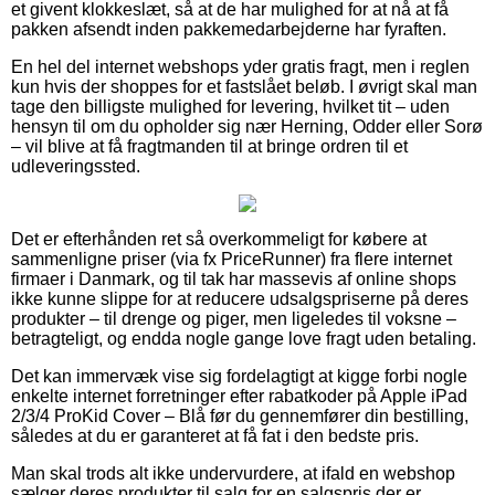
et givent klokkeslæt, så at de har mulighed for at nå at få
pakken afsendt inden pakkemedarbejderne har fyraften.
En hel del internet webshops yder gratis fragt, men i reglen
kun hvis der shoppes for et fastslået beløb. I øvrigt skal man
tage den billigste mulighed for levering, hvilket tit – uden
hensyn til om du opholder sig nær Herning, Odder eller Sorø
– vil blive at få fragtmanden til at bringe ordren til et
udleveringssted.
Det er efterhånden ret så overkommeligt for købere at
sammenligne priser (via fx PriceRunner) fra flere internet
firmaer i Danmark, og til tak har massevis af online shops
ikke kunne slippe for at reducere udsalgspriserne på deres
produkter – til drenge og piger, men ligeledes til voksne –
betragteligt, og endda nogle gange love fragt uden betaling.
Det kan immervæk vise sig fordelagtigt at kigge forbi nogle
enkelte internet forretninger efter rabatkoder på Apple iPad
2/3/4 ProKid Cover – Blå før du gennemfører din bestilling,
således at du er garanteret at få fat i den bedste pris.
Man skal trods alt ikke undervurdere, at ifald en webshop
sælger deres produkter til salg for en salgspris der er