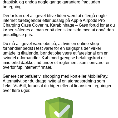
drastisk, og endda nogle gange garantere fragt uden
beregning.
Derfor kan det alligevel blive tiden værd at eftergå nogle
internet foretagender efter udsalg på Apple Airpods Pro
Charging Case Cover m. Karabinhage – Grøn forud for at du
køber, således at man er på den sikre side med at opnå den
prisbilligste pris.
Du må alligevel være obs på, at hvis en online shop
forhandler bedst i test varer for en salgspris der virker
umådelig tiltalende, bør det ofte være et faresignal om en
svindel e-forhandler. Køb med gængse betalingskort er
imidlertid dækket ind under et reglement, som forsvarer en
overfor fup internet firmaer.
Generelt anbefaler vi shopping med kort eller MobilePay.
Alternativt bør du drage nytte af en afdragsordning som
f.eks. ViaBill, forudsat du higer efter at finansiere regningen
over flere uger.