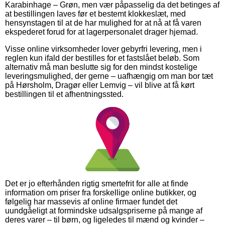
Karabinhage – Grøn, men vær påpasselig da det betinges af
at bestillingen laves før et bestemt klokkeslæt, med
hensynstagen til at de har mulighed for at nå at få varen
ekspederet forud for at lagerpersonalet drager hjemad.
Visse online virksomheder lover gebyrfri levering, men i
reglen kun ifald der bestilles for et fastslået beløb. Som
alternativ må man beslutte sig for den mindst kostelige
leveringsmulighed, der gerne – uafhængig om man bor tæt
på Hørsholm, Dragør eller Lemvig – vil blive at få kørt
bestillingen til et afhentningssted.
Det er jo efterhånden rigtig smertefrit for alle at finde
information om priser fra forskellige online butikker, og
følgelig har massevis af online firmaer fundet det
uundgåeligt at formindske udsalgspriserne på mange af
deres varer – til børn, og ligeledes til mænd og kvinder –