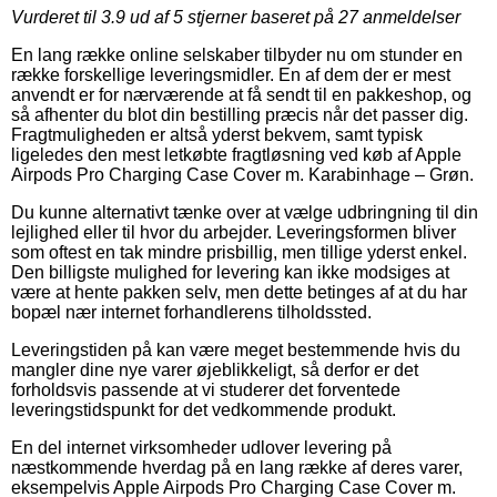
Vurderet til
3.9
ud af 5 stjerner baseret på
27
anmeldelser
En lang række online selskaber tilbyder nu om stunder en
række forskellige leveringsmidler. En af dem der er mest
anvendt er for nærværende at få sendt til en pakkeshop, og
så afhenter du blot din bestilling præcis når det passer dig.
Fragtmuligheden er altså yderst bekvem, samt typisk
ligeledes den mest letkøbte fragtløsning ved køb af Apple
Airpods Pro Charging Case Cover m. Karabinhage – Grøn.
Du kunne alternativt tænke over at vælge udbringning til din
lejlighed eller til hvor du arbejder. Leveringsformen bliver
som oftest en tak mindre prisbillig, men tillige yderst enkel.
Den billigste mulighed for levering kan ikke modsiges at
være at hente pakken selv, men dette betinges af at du har
bopæl nær internet forhandlerens tilholdssted.
Leveringstiden på kan være meget bestemmende hvis du
mangler dine nye varer øjeblikkeligt, så derfor er det
forholdsvis passende at vi studerer det forventede
leveringstidspunkt for det vedkommende produkt.
En del internet virksomheder udlover levering på
næstkommende hverdag på en lang række af deres varer,
eksempelvis Apple Airpods Pro Charging Case Cover m.