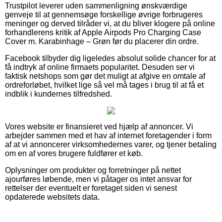
Trustpilot leverer uden sammenligning ønskværdige
genveje til at gennemsøge forskellige øvrige forbrugeres
meninger og derved tilråder vi, at du bliver klogere på online
forhandlerens kritik af Apple Airpods Pro Charging Case
Cover m. Karabinhage – Grøn før du placerer din ordre.
Facebook tilbyder dig ligeledes absolut solide chancer for at
få indtryk af online firmaets popularitet. Desuden ser vi
faktisk netshops som gør det muligt at afgive en omtale af
ordreforløbet, hvilket lige så vel må tages i brug til at få et
indblik i kundernes tilfredshed.
Vores website er finansieret ved hjælp af annoncer. Vi
arbejder sammen med et hav af internet foretagender i form
af at vi annoncerer virksomhedernes varer, og tjener betaling
om en af vores brugere fuldfører et køb.
Oplysninger om produkter og forretninger på nettet
ajourføres løbende, men vi påtager os intet ansvar for
rettelser der eventuelt er foretaget siden vi senest
opdaterede websitets data.