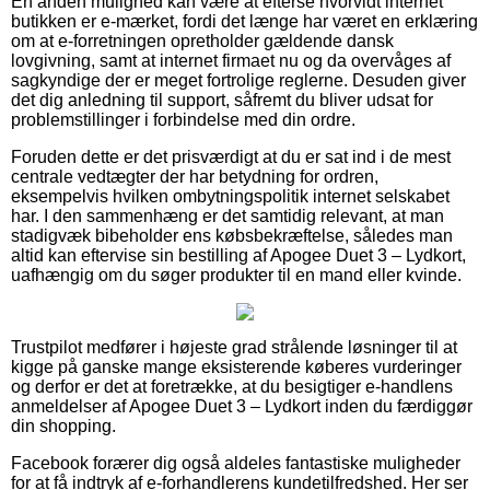
En anden mulighed kan være at efterse hvorvidt internet
butikken er e-mærket, fordi det længe har været en erklæring
om at e-forretningen opretholder gældende dansk
lovgivning, samt at internet firmaet nu og da overvåges af
sagkyndige der er meget fortrolige reglerne. Desuden giver
det dig anledning til support, såfremt du bliver udsat for
problemstillinger i forbindelse med din ordre.
Foruden dette er det prisværdigt at du er sat ind i de mest
centrale vedtægter der har betydning for ordren,
eksempelvis hvilken ombytningspolitik internet selskabet
har. I den sammenhæng er det samtidig relevant, at man
stadigvæk bibeholder ens købsbekræftelse, således man
altid kan eftervise sin bestilling af Apogee Duet 3 – Lydkort,
uafhængig om du søger produkter til en mand eller kvinde.
Trustpilot medfører i højeste grad strålende løsninger til at
kigge på ganske mange eksisterende køberes vurderinger
og derfor er det at foretrække, at du besigtiger e-handlens
anmeldelser af Apogee Duet 3 – Lydkort inden du færdiggør
din shopping.
Facebook forærer dig også aldeles fantastiske muligheder
for at få indtryk af e-forhandlerens kundetilfredshed. Her ser