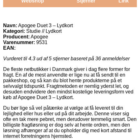
Webshop
Stjerner
Link
Navn:
Apogee Duet 3 – Lydkort
Kategori:
Studie // Lydkort
Producent:
Apogee
Varenummer:
9531
EAN:
Vurderet til
4.3
ud af 5 stjerner baseret på
36
anmeldelser
De fleste netbutikker i Danmark giver i dag flere former for
fragt. En af de mest anvendte er lige nu at få sendt til en
pakkeshop, og så kan du blot hente produkterne på et
selvvalgt tidspunkt. Fragtmetoden er nemlig yderst let, og
desuden endvidere den mindst kostelige leveringsform ved
køb af Apogee Duet 3 – Lydkort.
Du bør lige så vel påtænke at vælge at få leveret til din
lejlighed eller hus eller ud på dit arbejde. Denne viser sig
ofte en tak mere pebret, men derudover temmelig smart. Den
billigste fragtløsning er dog selv at hente ordren, men den
løsning afhænger af at du opholder dig med kort afstand til
internet forretningens hjemsted.