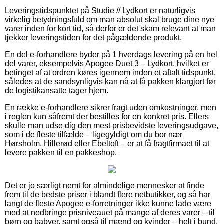
Leveringstidspunktet på Studie // Lydkort er naturligvis
virkelig betydningsfuld om man absolut skal bruge dine nye
varer inden for kort tid, så derfor er det skam relevant at man
tjekker leveringstiden for det pågældende produkt.
En del e-forhandlere byder på 1 hverdags levering på en hel
del varer, eksempelvis Apogee Duet 3 – Lydkort, hvilket er
betinget af at ordren køres igennem inden et aftalt tidspunkt,
således at de sandsynligvis kan nå at få pakken klargjort før
de logistikansatte tager hjem.
En række e-forhandlere sikrer fragt uden omkostninger, men
i reglen kun såfremt der bestilles for en konkret pris. Ellers
skulle man udse dig den mest prisbevidste leveringsudgave,
som i de fleste tilfælde – ligegyldigt om du bor nær
Hørsholm, Hillerød eller Ebeltoft – er at få fragtfirmaet til at
levere pakken til en pakkeshop.
Det er jo særligt nemt for almindelige mennesker at finde
frem til de bedste priser i blandt flere netbutikker, og så har
langt de fleste Apogee e-forretninger ikke kunne lade være
med at nedbringe prisniveauet på mange af deres varer – til
børn og babyer, samt også til mænd og kvinder – helt i bund,