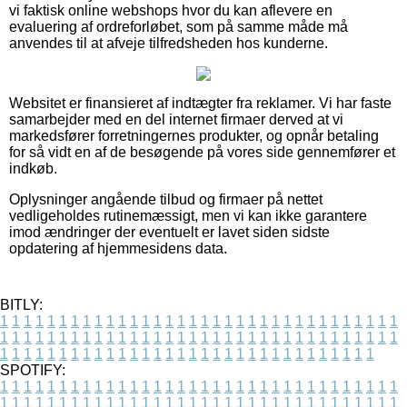
vi faktisk online webshops hvor du kan aflevere en
evaluering af ordreforløbet, som på samme måde må
anvendes til at afveje tilfredsheden hos kunderne.
Websitet er finansieret af indtægter fra reklamer. Vi har faste
samarbejder med en del internet firmaer derved at vi
markedsfører forretningernes produkter, og opnår betaling
for så vidt en af de besøgende på vores side gennemfører et
indkøb.
Oplysninger angående tilbud og firmaer på nettet
vedligeholdes rutinemæssigt, men vi kan ikke garantere
imod ændringer der eventuelt er lavet siden sidste
opdatering af hjemmesidens data.
BITLY:
1
1
1
1
1
1
1
1
1
1
1
1
1
1
1
1
1
1
1
1
1
1
1
1
1
1
1
1
1
1
1
1
1
1
1
1
1
1
1
1
1
1
1
1
1
1
1
1
1
1
1
1
1
1
1
1
1
1
1
1
1
1
1
1
1
1
1
1
1
1
1
1
1
1
1
1
1
1
1
1
1
1
1
1
1
1
1
1
1
1
1
1
1
1
1
1
1
1
1
1
SPOTIFY:
1
1
1
1
1
1
1
1
1
1
1
1
1
1
1
1
1
1
1
1
1
1
1
1
1
1
1
1
1
1
1
1
1
1
1
1
1
1
1
1
1
1
1
1
1
1
1
1
1
1
1
1
1
1
1
1
1
1
1
1
1
1
1
1
1
1
1
1