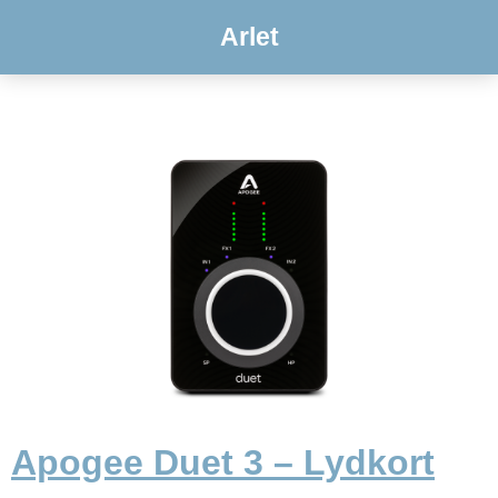
Arlet
Apogee Duet 3 – Lydkort