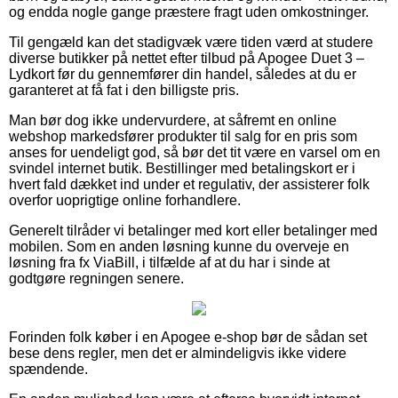
og endda nogle gange præstere fragt uden omkostninger.
Til gengæld kan det stadigvæk være tiden værd at studere
diverse butikker på nettet efter tilbud på Apogee Duet 3 –
Lydkort før du gennemfører din handel, således at du er
garanteret at få fat i den billigste pris.
Man bør dog ikke undervurdere, at såfremt en online
webshop markedsfører produkter til salg for en pris som
anses for uendeligt god, så bør det tit være en varsel om en
svindel internet butik. Bestillinger med betalingskort er i
hvert fald dækket ind under et regulativ, der assisterer folk
overfor uoprigtige online forhandlere.
Generelt tilråder vi betalinger med kort eller betalinger med
mobilen. Som en anden løsning kunne du overveje en
løsning fra fx ViaBill, i tilfælde af at du har i sinde at
godtgøre regningen senere.
Forinden folk køber i en Apogee e-shop bør de sådan set
bese dens regler, men det er almindeligvis ikke videre
spændende.