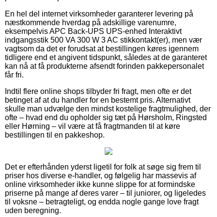
En hel del internet virksomheder garanterer levering på
næstkommende hverdag på adskillige varenumre,
eksempelvis APC Back-UPS UPS-enhed Interaktivt
indgangsstik 500 VA 300 W 3 AC stikkontakt(er), men vær
vagtsom da det er forudsat at bestillingen køres igennem
tidligere end et angivent tidspunkt, således at de garanteret
kan nå at få produkterne afsendt forinden pakkepersonalet
får fri.
Indtil flere online shops tilbyder fri fragt, men ofte er det
betinget af at du handler for en bestemt pris. Alternativt
skulle man udvælge den mindst kostelige fragtmulighed, der
ofte – hvad end du opholder sig tæt på Hørsholm, Ringsted
eller Hørning – vil være at få fragtmanden til at køre
bestillingen til en pakkeshop.
Det er efterhånden yderst ligetil for folk at søge sig frem til
priser hos diverse e-handler, og følgelig har massevis af
online virksomheder ikke kunne slippe for at formindske
priserne på mange af deres varer – til juniorer, og ligeledes
til voksne – betragteligt, og endda nogle gange love fragt
uden beregning.