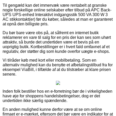
Til gengæld kan det immervæk være rentabelt at granske
nogle forskellige online selskaber efter tilbud på APC Back-
UPS UPS-enhed Interaktivt indgangsstik 500 VA 300 W 3
AC stikkontakt(er) før du køber, således at man er garanteret
at opnå den billigste pris.
Du bør bare være obs på, at såfremt en internet butik
reklamerer en vare til salg for en pris der kan ses som uhørt
attraktiv, så burde det undertiden være et bevis på en
uoprigtig butik. Kortbestillinger er i hvert fald omfavnet af et
regulativ, der støtter dig som kunde overfor uægte e-shops.
Vi tilråder køb med kort eller mobilbetaling. Som en
alternativ mulighed kan du benytte et afbetalingstilbud fra for
eksempel ViaBill, i tilfælde af at du tilstræber at klare prisen
senere.
Inden folk bestiller hos en e-forretning bør de i virkeligheden
have øje for shoppens handelsbetingelser, dog er det
undertiden ikke særlig spændende.
En anden mulighed kunne derfor være at se om online
firmaet er e-mærket, eftersom det bør være en indikator for at