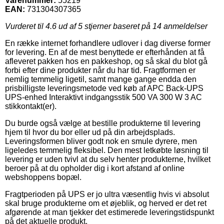
Varenummer:
55219
EAN:
731304307365
Vurderet til
4.6
ud af 5 stjerner baseret på
14
anmeldelser
En række internet forhandlere udlover i dag diverse former
for levering. En af de mest benyttede er efterhånden at få
afleveret pakken hos en pakkeshop, og så skal du blot gå
forbi efter dine produkter når du har tid. Fragtformen er
nemlig temmelig ligetil, samt mange gange endda den
prisbilligste leveringsmetode ved køb af APC Back-UPS
UPS-enhed Interaktivt indgangsstik 500 VA 300 W 3 AC
stikkontakt(er).
Du burde også vælge at bestille produkterne til levering
hjem til hvor du bor eller ud på din arbejdsplads.
Leveringsformen bliver godt nok en smule dyrere, men
ligeledes temmelig fleksibel. Den mest letkøbte løsning til
levering er uden tvivl at du selv henter produkterne, hvilket
beroer på at du opholder dig i kort afstand af online
webshoppens bopæl.
Fragtperioden på UPS er jo ultra væsentlig hvis vi absolut
skal bruge produkterne om et øjeblik, og herved er det ret
afgørende at man tjekker det estimerede leveringstidspunkt
på det aktuelle produkt.