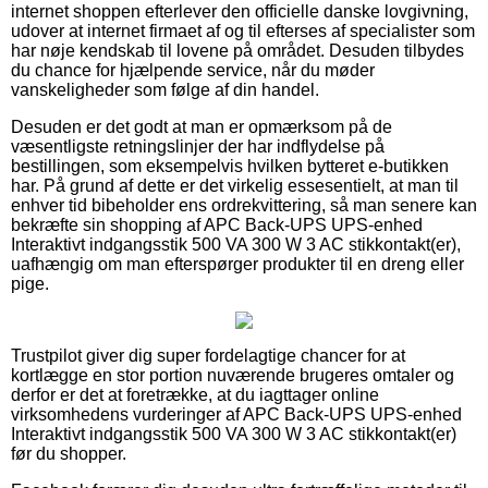
internet shoppen efterlever den officielle danske lovgivning,
udover at internet firmaet af og til efterses af specialister som
har nøje kendskab til lovene på området. Desuden tilbydes
du chance for hjælpende service, når du møder
vanskeligheder som følge af din handel.
Desuden er det godt at man er opmærksom på de
væsentligste retningslinjer der har indflydelse på
bestillingen, som eksempelvis hvilken bytteret e-butikken
har. På grund af dette er det virkelig essesentielt, at man til
enhver tid bibeholder ens ordrekvittering, så man senere kan
bekræfte sin shopping af APC Back-UPS UPS-enhed
Interaktivt indgangsstik 500 VA 300 W 3 AC stikkontakt(er),
uafhængig om man efterspørger produkter til en dreng eller
pige.
Trustpilot giver dig super fordelagtige chancer for at
kortlægge en stor portion nuværende brugeres omtaler og
derfor er det at foretrække, at du iagttager online
virksomhedens vurderinger af APC Back-UPS UPS-enhed
Interaktivt indgangsstik 500 VA 300 W 3 AC stikkontakt(er)
før du shopper.