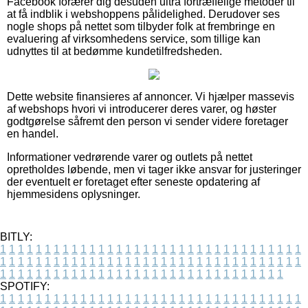
Facebook forærer dig desuden ultra fortræffelige metoder til
at få indblik i webshoppens pålidelighed. Derudover ses
nogle shops på nettet som tilbyder folk at frembringe en
evaluering af virksomhedens service, som tillige kan
udnyttes til at bedømme kundetilfredsheden.
Dette website finansieres af annoncer. Vi hjælper massevis
af webshops hvori vi introducerer deres varer, og høster
godtgørelse såfremt den person vi sender videre foretager
en handel.
Informationer vedrørende varer og outlets på nettet
opretholdes løbende, men vi tager ikke ansvar for justeringer
der eventuelt er foretaget efter seneste opdatering af
hjemmesidens oplysninger.
BITLY:
1
1
1
1
1
1
1
1
1
1
1
1
1
1
1
1
1
1
1
1
1
1
1
1
1
1
1
1
1
1
1
1
1
1
1
1
1
1
1
1
1
1
1
1
1
1
1
1
1
1
1
1
1
1
1
1
1
1
1
1
1
1
1
1
1
1
1
1
1
1
1
1
1
1
1
1
1
1
1
1
1
1
1
1
1
1
1
1
1
1
1
1
1
1
1
1
1
1
1
1
SPOTIFY:
1
1
1
1
1
1
1
1
1
1
1
1
1
1
1
1
1
1
1
1
1
1
1
1
1
1
1
1
1
1
1
1
1
1