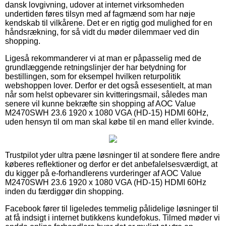
dansk lovgivning, udover at internet virksomheden
undertiden føres tilsyn med af fagmænd som har nøje
kendskab til vilkårene. Det er en rigtig god mulighed for en
håndsrækning, for så vidt du møder dilemmaer ved din
shopping.
Ligeså rekommanderer vi at man er påpasselig med de
grundlæggende retningslinjer der har betydning for
bestillingen, som for eksempel hvilken returpolitik
webshoppen lover. Derfor er det også essesentielt, at man
når som helst opbevarer sin kvitteringsmail, således man
senere vil kunne bekræfte sin shopping af AOC Value
M2470SWH 23.6 1920 x 1080 VGA (HD-15) HDMI 60Hz,
uden hensyn til om man skal købe til en mand eller kvinde.
Trustpilot yder ultra pæne løsninger til at sondere flere andre
køberes reflektioner og derfor er det anbefalelsesværdigt, at
du kigger på e-forhandlerens vurderinger af AOC Value
M2470SWH 23.6 1920 x 1080 VGA (HD-15) HDMI 60Hz
inden du færdiggør din shopping.
Facebook fører til ligeledes temmelig pålidelige løsninger til
at få indsigt i internet butikkens kundefokus. Tilmed møder vi