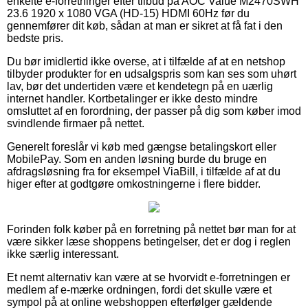
enkelte e-forretninger efter tilbud på AOC Value M2470SWH
23.6 1920 x 1080 VGA (HD-15) HDMI 60Hz før du
gennemfører dit køb, sådan at man er sikret at få fat i den
bedste pris.
Du bør imidlertid ikke overse, at i tilfælde af at en netshop
tilbyder produkter for en udsalgspris som kan ses som uhørt
lav, bør det undertiden være et kendetegn på en uærlig
internet handler. Kortbetalinger er ikke desto mindre
omsluttet af en forordning, der passer på dig som køber imod
svindlende firmaer på nettet.
Generelt foreslår vi køb med gængse betalingskort eller
MobilePay. Som en anden løsning burde du bruge en
afdragsløsning fra for eksempel ViaBill, i tilfælde af at du
higer efter at godtgøre omkostningerne i flere bidder.
Forinden folk køber på en forretning på nettet bør man for at
være sikker læse shoppens betingelser, det er dog i reglen
ikke særlig interessant.
Et nemt alternativ kan være at se hvorvidt e-forretningen er
medlem af e-mærke ordningen, fordi det skulle være et
sympol på at online webshoppen efterfølger gældende