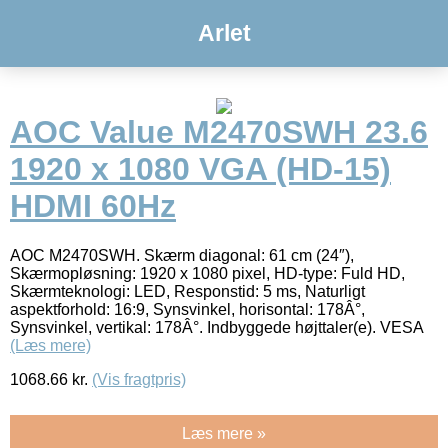
Arlet
AOC Value M2470SWH 23.6
1920 x 1080 VGA (HD-15)
HDMI 60Hz
AOC M2470SWH. Skærm diagonal: 61 cm (24″),
Skærmopløsning: 1920 x 1080 pixel, HD-type: Fuld HD,
Skærmteknologi: LED, Responstid: 5 ms, Naturligt
aspektforhold: 16:9, Synsvinkel, horisontal: 178Â°,
Synsvinkel, vertikal: 178Â°. Indbyggede højttaler(e). VESA
(Læs mere)
1068.66
kr.
(Vis fragtpris)
Læs mere »