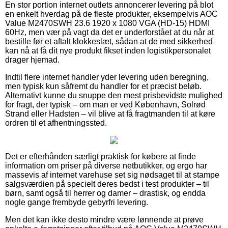
En stor portion internet outlets annoncerer levering på blot
en enkelt hverdag på de fleste produkter, eksempelvis AOC
Value M2470SWH 23.6 1920 x 1080 VGA (HD-15) HDMI
60Hz, men vær på vagt da det er underforstået at du når at
bestille før et aftalt klokkeslæt, sådan at de med sikkerhed
kan nå at få dit nye produkt fikset inden logistikpersonalet
drager hjemad.
Indtil flere internet handler yder levering uden beregning,
men typisk kun såfremt du handler for et præcist beløb.
Alternativt kunne du snuppe den mest prisbevidste mulighed
for fragt, der typisk – om man er ved København, Solrød
Strand eller Hadsten – vil blive at få fragtmanden til at køre
ordren til et afhentningssted.
Det er efterhånden særligt praktisk for købere at finde
information om priser på diverse netbutikker, og ergo har
massevis af internet varehuse set sig nødsaget til at stampe
salgsværdien på specielt deres bedst i test produkter – til
børn, samt også til herrer og damer – drastisk, og endda
nogle gange frembyde gebyrfri levering.
Men det kan ikke desto mindre være lønnende at prøve