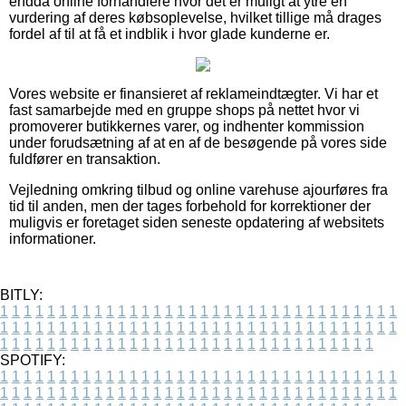
endda online forhandlere hvor det er muligt at ytre en
vurdering af deres købsoplevelse, hvilket tillige må drages
fordel af til at få et indblik i hvor glade kunderne er.
Vores website er finansieret af reklameindtægter. Vi har et
fast samarbejde med en gruppe shops på nettet hvor vi
promoverer butikkernes varer, og indhenter kommission
under forudsætning af at en af de besøgende på vores side
fuldfører en transaktion.
Vejledning omkring tilbud og online varehuse ajourføres fra
tid til anden, men der tages forbehold for korrektioner der
muligvis er foretaget siden seneste opdatering af websitets
informationer.
BITLY:
1
1
1
1
1
1
1
1
1
1
1
1
1
1
1
1
1
1
1
1
1
1
1
1
1
1
1
1
1
1
1
1
1
1
1
1
1
1
1
1
1
1
1
1
1
1
1
1
1
1
1
1
1
1
1
1
1
1
1
1
1
1
1
1
1
1
1
1
1
1
1
1
1
1
1
1
1
1
1
1
1
1
1
1
1
1
1
1
1
1
1
1
1
1
1
1
1
1
1
1
SPOTIFY:
1
1
1
1
1
1
1
1
1
1
1
1
1
1
1
1
1
1
1
1
1
1
1
1
1
1
1
1
1
1
1
1
1
1
1
1
1
1
1
1
1
1
1
1
1
1
1
1
1
1
1
1
1
1
1
1
1
1
1
1
1
1
1
1
1
1
1
1