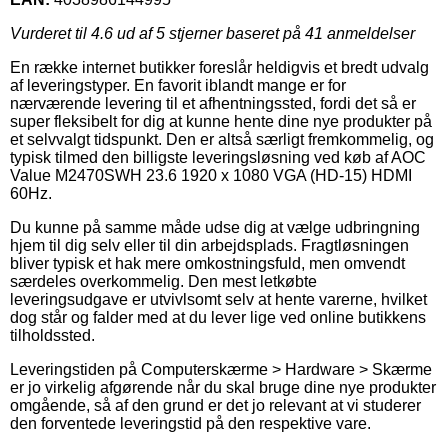
Vurderet til
4.6
ud af 5 stjerner baseret på
41
anmeldelser
En række internet butikker foreslår heldigvis et bredt udvalg
af leveringstyper. En favorit iblandt mange er for
nærværende levering til et afhentningssted, fordi det så er
super fleksibelt for dig at kunne hente dine nye produkter på
et selvvalgt tidspunkt. Den er altså særligt fremkommelig, og
typisk tilmed den billigste leveringsløsning ved køb af AOC
Value M2470SWH 23.6 1920 x 1080 VGA (HD-15) HDMI
60Hz.
Du kunne på samme måde udse dig at vælge udbringning
hjem til dig selv eller til din arbejdsplads. Fragtløsningen
bliver typisk et hak mere omkostningsfuld, men omvendt
særdeles overkommelig. Den mest letkøbte
leveringsudgave er utvivlsomt selv at hente varerne, hvilket
dog står og falder med at du lever lige ved online butikkens
tilholdssted.
Leveringstiden på Computerskærme > Hardware > Skærme
er jo virkelig afgørende når du skal bruge dine nye produkter
omgående, så af den grund er det jo relevant at vi studerer
den forventede leveringstid på den respektive vare.