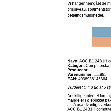
Vi har gennemgået de mes
prisniveau, sortimentstø
betalingsmuligheder.
Navn:
AOC B1 24B1H com
Kategori:
Computerskær
Producent:
Varenummer:
111895
EAN:
4038986146364
Vurderet til
4.8
ud af 5 st
Adskillige internet fore
mange er i øjeblikket pa
altså usædvanlig overkom
AOC B1 24B1H computers