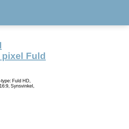
H
pixel Fuld
type: Fuld HD,
16:9, Synsvinkel,