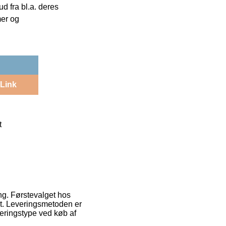
 fra bl.a. deres
mer og
Link
t
ng. Førstevalget hos
st. Leveringsmetoden er
eringstype ved køb af