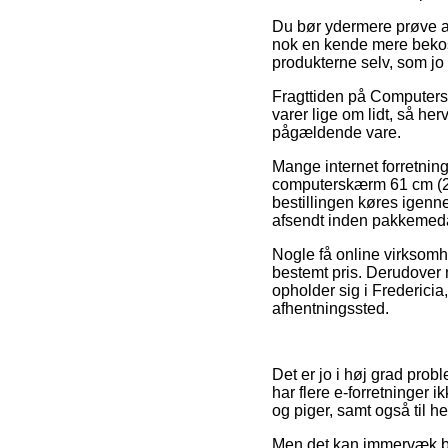
Du bør ydermere prøve at b
nok en kende mere bekost
produkterne selv, som jo
Fragttiden på Computers
varer lige om lidt, så he
pågældende vare.
Mange internet forretni
computerskærm 61 cm (24
bestillingen køres igenne
afsendt inden pakkemedar
Nogle få online virksomh
bestemt pris. Derudover 
opholder sig i Fredericia,
afhentningssted.
Det er jo i høj grad probl
har flere e-forretninger 
og piger, samt også til h
Men det kan immervæk bliv