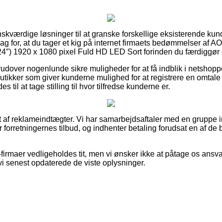
 ønskværdige løsninger til at granske forskellige eksisterende kun
 slag for, at du tager et kig på internet firmaets bedømmelser af
″) 1920 x 1080 pixel Fuld HD LED Sort forinden du færdiggør 
rudover nogenlunde sikre muligheder for at få indblik i netshop
tikker som giver kunderne mulighed for at registrere en omtale
il at tage stilling til hvor tilfredse kunderne er.
t af reklameindtægter. Vi har samarbejdsaftaler med en gruppe 
r forretningernes tilbud, og indhenter betaling forudsat en af d
firmaer vedligeholdes tit, men vi ønsker ikke at påtage os ansv
vi senest opdaterede de viste oplysninger.