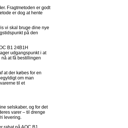
ejder. Fragtmetoden er godt
etode er dog at hente
s vi skal bruge dine nye
ingstidspunkt på den
s AOC B1 24B1H
ager udgangspunkt i at
nå at få bestillingen
f at der købes for en
igegyldigt om man
varerne til et
ine selskaber, og for det
deres varer – til drenge
ri levering.
fter rabat på AOC B1