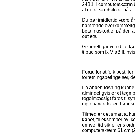
24B1H computerskærm 61 
at du er skudsikker på at 
Du bør imidlertid være år
hamrende overkommelig, så
betalingskort er på den a
outlets.
Generelt går vi ind for 
tilbud som fx ViaBill, hvi
Forud for at folk bestille
forretningsbetingelser, d
En anden løsning kunne 
almindeligvis er et tegn 
regelmæssigt føres tils
dig chance for en håndsr
Tilmed er det smart at k
købet, til eksempel hvil
enhver tid sikrer ens or
computerskærm 61 cm (24