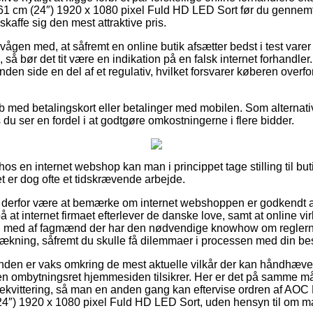
cm (24″) 1920 x 1080 pixel Fuld HD LED Sort før du gennemf
skaffe sig den mest attraktive pris.
vågen med, at såfremt en online butik afsætter bedst i test varer
 bør det tit være en indikation på en falsk internet forhandler.
nden side en del af et regulativ, hvilket forsvarer køberen overfo
køb med betalingskort eller betalinger med mobilen. Som alternat
s du ser en fordel i at godtgøre omkostningerne i flere bidder.
r hos en internet webshop kan man i princippet tage stilling til bu
et er dog ofte et tidskrævende arbejde.
derfor være at bemærke om internet webshoppen er godkendt af
på at internet firmaet efterlever de danske love, samt at online 
yn med af fagmænd der har den nødvendige knowhow om reglern
ækning, såfremt du skulle få dilemmaer i processen med din best
unden er vaks omkring de mest aktuelle vilkår der kan håndhæve
ken ombytningsret hjemmesiden tilsikrer. Her er det på samme måd
drekvittering, så man en anden gang kan eftervise ordren af AO
″) 1920 x 1080 pixel Fuld HD LED Sort, uden hensyn til om man