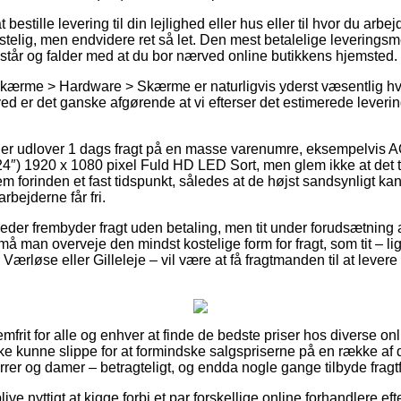
estille levering til din lejlighed eller hus eller til hvor du arb
elig, men endvidere ret så let. Den mest betalelige leveringsm
 står og falder med at du bor nærved online butikkens hjemsted.
kærme > Hardware > Skærme er naturligvis yderst væsentlig hvi
rved er det ganske afgørende at vi efterser det estimerede lever
nger udlover 1 dags fragt på en masse varenumre, eksempelvi
″) 1920 x 1080 pixel Fuld HD LED Sort, men glem ikke at det t
m forinden et fast tidspunkt, således at de højst sandsynligt kan 
bejderne får fri.
eder frembyder fragt uden betaling, men tit under forudsætning a
må man overveje den mindst kostelige form for fragt, som tit – l
 Værløse eller Gilleleje – vil være at få fragtmanden til at levere 
emfrit for alle og enhver at finde de bedste priser hos diverse onl
ikke kunne slippe for at formindske salgspriserne på en række af 
errer og damer – betragteligt, og endda nogle gange tilbyde fragtf
e nyttigt at kigge forbi et par forskellige online forhandlere e