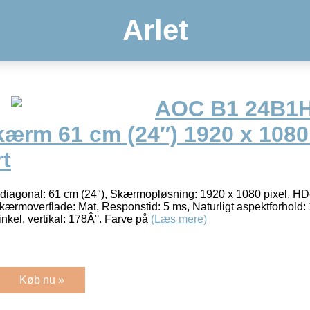
Arlet
AOC B1 24B1
ærm 61 cm (24″) 1920 x 1080 
t
agonal: 61 cm (24″), Skærmopløsning: 1920 x 1080 pixel, HD-
rmoverflade: Mat, Responstid: 5 ms, Naturligt aspektforhold: 
nkel, vertikal: 178Â°. Farve på
(Læs mere)
Køb nu »