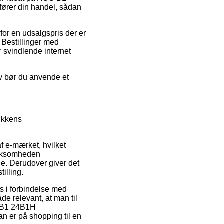
ører din handel, sådan
 for en udsalgspris der er
 Bestillinger med
r svindlende internet
iv bør du anvende et
tikkens
 e-mærket, hvilket
virksomheden
e. Derudover giver det
illing.
s i forbindelse med
e relevant, at man til
C B1 24B1H
 er på shopping til en