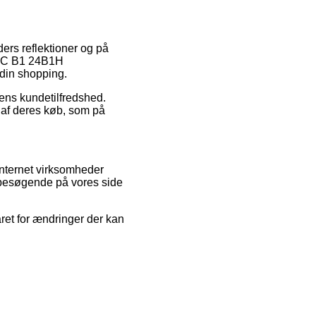
ders reflektioner og på
 AOC B1 24B1H
din shopping.
pens kundetilfredshed.
 af deres køb, som på
internet virksomheder
e besøgende på vores side
aret for ændringer der kan