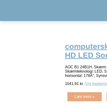
computersk
HD LED Sor
AOC B1 24B1H. Skærm di
Skærmteknologi: LED, Skæ
horisontal: 178Â°, Synsvi
1041.91
kr.
(Vis fragtpris)
Læs mere »