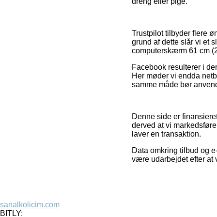
dreng eller pige.
Trustpilot tilbyder flere
grund af dette slår vi et
computerskærm 61 cm (24
Facebook resulterer i de
Her møder vi endda netbu
samme måde bør anvendes t
Denne side er finansiere
derved at vi markedsføre
laver en transaktion.
Data omkring tilbud og e-
være udarbejdet efter at 
sanalkolicim.com
BITLY: