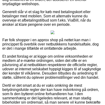
snydagtige webshops.
Generelt slår vi et slag for køb med betalingskort eller
betalinger med mobilen. Som et alternativ kunne du
overveje et afbetalingstilbud som f.eks. ViaBill, når du
ønsker at klare pengene over en periode.
Før folk shopper i en approx shop på nettet kan man i
princippet få overblik over netbutikkens handelsaftale, dog
er det i mange tilfælde et omfattende arbejde.
Et andet forslag er at kigge om online virksomheden er
medlem af e-mærke ordningen, siden det ofte er en
påvisning af at netbutikken respekterer de officielle regler,
udover at internet selskabet hyppigt kigges til af sagkyndige
der kender til vilkårene. Desuden tilbydes du anledning til
støtte, såfremt du oplever problemstillinger ved din handel.
Dertil er det smart at du er vaks omkring de mest
betydningsfulde regler der kan have indvirkning på ordren,
som fx den bytteret online forhandleren har. I den
sammenhæng er det ligeledes relevant, at man stadig
bibeholder sin ordremail, så man senere vil kunne bekræfte