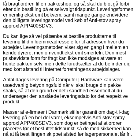
få bragt ordren til en pakkeshop, og så skal du blot gå forbi
efter din bestilling på et selvvalgt tidspunkt. Leveringsformen
er nemlig ekstremt bekvem, samt mange gange endvidere
den billigste leveringsmodel ved køb af Anti-støv spray
approx! APP400SDV3.
Du kan lige så vel påtænke at bestille produkterne til
levering til din hjemmeadresse eller til adressen hvor du
arbejder. Leveringsmetoden viser sig en gang i mellem en
kende dyrere, men omvendt ekstremt smertefri. Den mest
prisbevidste form for fragt kan ikke modsiges at være at
hente pakken selv, men dette forudsætter at du befinder dig
med kort afstand til internet forretningens arbejdslager.
Antal dages levering på Computer | Hardware kan være
usædvanlig betydningsfuld når vi skal bruge din pakke
straks, så af den grund er det i sandhed essentielt at du
undersøger den anslåede leveringsdato for det respektive
produkt.
Masser af e-firmaer i Danmark stiller garanti om dag-til-dag
levering på en hel del varer, eksempelvis Anti-støv spray
approx! APP400SDV3, som dog er betinget af at ordren
placeres før et besluttet tidspunkt, så de med sikkerhed kan
nå at få bestillingen skippet afsted før lagerpersonalet får fri.