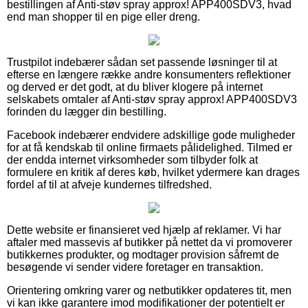
bestillingen af Anti-støv spray approx! APP400SDV3, hvad
end man shopper til en pige eller dreng.
Trustpilot indebærer sådan set passende løsninger til at
efterse en længere række andre konsumenters reflektioner
og derved er det godt, at du bliver klogere på internet
selskabets omtaler af Anti-støv spray approx! APP400SDV3
forinden du lægger din bestilling.
Facebook indebærer endvidere adskillige gode muligheder
for at få kendskab til online firmaets pålidelighed. Tilmed er
der endda internet virksomheder som tilbyder folk at
formulere en kritik af deres køb, hvilket ydermere kan drages
fordel af til at afveje kundernes tilfredshed.
Dette website er finansieret ved hjælp af reklamer. Vi har
aftaler med massevis af butikker på nettet da vi promoverer
butikkernes produkter, og modtager provision såfremt de
besøgende vi sender videre foretager en transaktion.
Orientering omkring varer og netbutikker opdateres tit, men
vi kan ikke garantere imod modifikationer der potentielt er