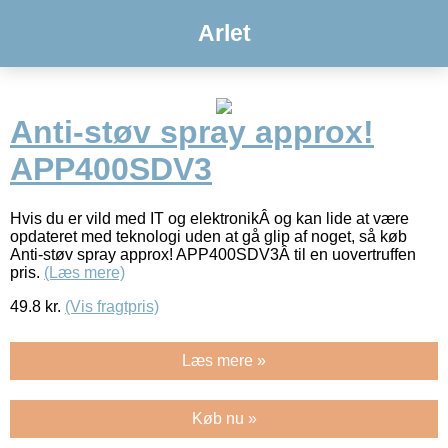
Arlet
Anti-støv spray approx!
APP400SDV3
Hvis du er vild med IT og elektronikÂ og kan lide at være
opdateret med teknologi uden at gå glip af noget, så køb
Anti-støv spray approx! APP400SDV3Â til en uovertruffen
pris.
(Læs mere)
49.8
kr.
(Vis fragtpris)
Læs mere »
Køb nu »