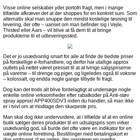
Visse online selskaber yder portofri fragt, men i mange
tilfælde afkræver det at der shoppes for en konkret sum. Som
alternativ skal man snuppe den mindst kostelige løsning til
levering, der ofte – uanset om man befinder sig i Vejle,
Thisted eller Aars – vil blive at få dem til at bringe
produkterne til et udleveringssted.
Det er jo usædvanlig smart for alle at finde de bedste priser
på forskellige e-forhandlere, og derfor har utallige approx
outlets på nettet været presset til at at tvinge salgspriserne
på varerne – til drenge og piger, og ligeledes også til voksne
– kolossalt, og endda nogle gange tilbyde fri fragt.
Dog kan det trods alt blive fordelagtigt at undersøge nogle
enkelte online virksomheder efter rabatkoder på Anti-støv
spray approx! APP400SDV3 inden du handler, så man ikke
er i tvivl om at modtage den skarpeste pris.
Man skal dog ikke undervurdere, at i tilfælde af at en online
butik sælger deres produkter til en udsalgspris som virker
usædvanlig god, så burde det ofte være en indikator for en
uægte online forretning. Bestillinger med betalingskort er
dog omfavnet af en orden, der assisterer en overfor