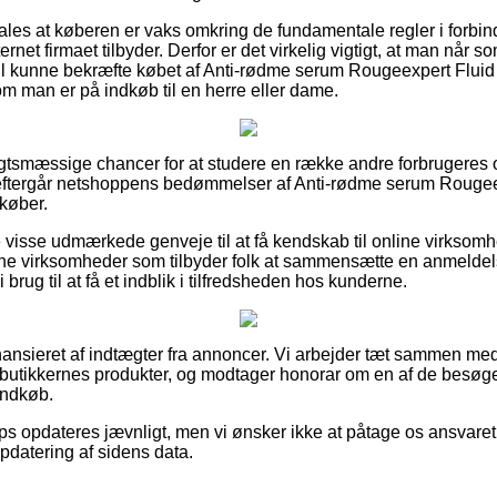
ales at køberen er vaks omkring de fundamentale regler i forbind
rnet firmaet tilbyder. Derfor er det virkelig vigtigt, at man når 
vil kunne bekræfte købet af Anti-rødme serum Rougeexpert Flui
om man er på indkøb til en herre eller dame.
sigtsmæssige chancer for at studere en række andre forbrugeres
u eftergår netshoppens bedømmelser af Anti-rødme serum Rougee
 køber.
visse udmærkede genveje til at få kendskab til online virksom
line virksomheder som tilbyder folk at sammensætte en anmeldel
brug til at få et indblik i tilfredsheden hos kunderne.
nsieret af indtægter fra annoncer. Vi arbejder tæt sammen med 
er butikkernes produkter, og modtager honorar om en af de besø
indkøb.
s opdateres jævnligt, men vi ønsker ikke at påtage os ansvaret f
pdatering af sidens data.