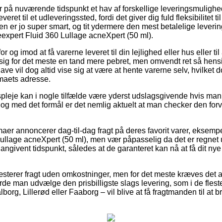
r på nuværende tidspunkt et hav af forskellige leveringsmuligh
eret til et udleveringssted, fordi det giver dig fuld fleksibilitet t
 Den er jo super smart, og tit ydermere den mest betalelige leve
xpert Fluid 360 Lullage acneXpert (50 ml).
or og imod at få varerne leveret til din lejlighed eller hus eller t
sig for det meste en tand mere pebret, men omvendt ret så hen
ave vil dog altid vise sig at være at hente varerne selv, hvilket 
rmaets adresse.
pleje kan i nogle tilfælde være yderst udslagsgivende hvis man 
 og med det formål er det nemlig aktuelt at man checker den for
maer annoncerer dag-til-dag fragt på deres favorit varer, eksem
llage acneXpert (50 ml), men vær påpasselig da det er regnet u
angivent tidspunkt, således at de garanteret kan nå at få dit nye 
sterer fragt uden omkostninger, men for det meste kræves det a
urde man udvælge den prisbilligste slags levering, som i de flest
rg, Lillerød eller Faaborg – vil blive at få fragtmanden til at bri