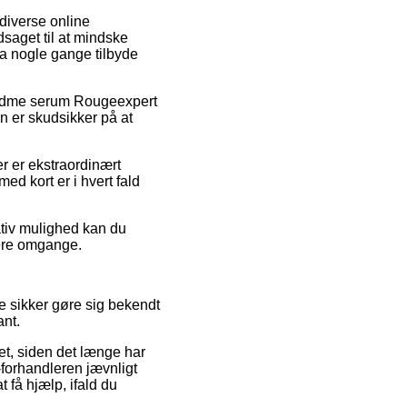
diverse online
dsaget til at mindske
da nogle gange tilbyde
i-rødme serum Rougeexpert
n er skudsikker på at
er er ekstraordinært
ed kort er i hvert fald
ativ mulighed kan du
lere omgange.
 sikker gøre sig bekendt
ant.
et, siden det længe har
-forhandleren jævnligt
t få hjælp, ifald du