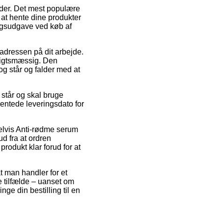
eder. Det mest populære
il at hente dine produkter
ringsudgave ved køb af
il adressen på dit arbejde.
sigtsmæssig. Den
dog står og falder med at
står og skal bruge
ventede leveringsdato for
pelvis Anti-rødme serum
d fra at ordren
produkt klar forud for at
t man handler for et
e tilfælde – uanset om
nge din bestilling til en