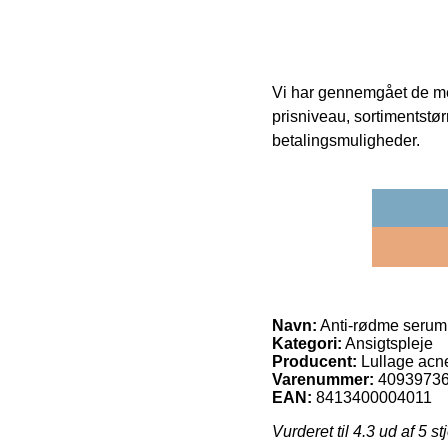
Vi har gennemgået de mes
prisniveau, sortimentstø
betalingsmuligheder.
Navn:
Anti-rødme serum 
Kategori:
Ansigtspleje
Producent:
Lullage acn
Varenummer:
4093973
EAN:
8413400004011
Vurderet til
4.3
ud af 5 st