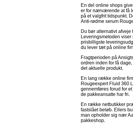
En del online shops give
er for nærværende at få lev
på et valgfrit tidspunkt.
Anti-rødme serum Rougee
Du bør alternativt afveje f
Leveringsmetoden viser 
prisbilligste leveringsudg
du lever tæt på online fi
Fragtperioden på Ansigts
ordren inden for få dage,
det aktuelle produkt.
En lang række online fir
Rougeexpert Fluid 360 Lu
gennemføres forud for et 
de pakkeansatte har fri.
En række netbutikker præ
fastslået beløb. Ellers b
man opholder sig nær Aalbo
pakkeshop.