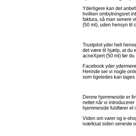
Yderligere kan det anbef
hvilken ombytningsret inte
faktura, så man senere 
(50 ml), uden hensyn til 
Trustpilot yder helt hen
det være til hjælp, at d
acneXpert (50 ml) før du
Facebook yder ydermere 
Herinde ser vi nogle on
som ligeledes kan tages i 
Denne hjemmeside er fina
nettet når vi introducer
hjemmeside fuldfører et 
Viden om varer og e-shop
iværksat siden seneste o