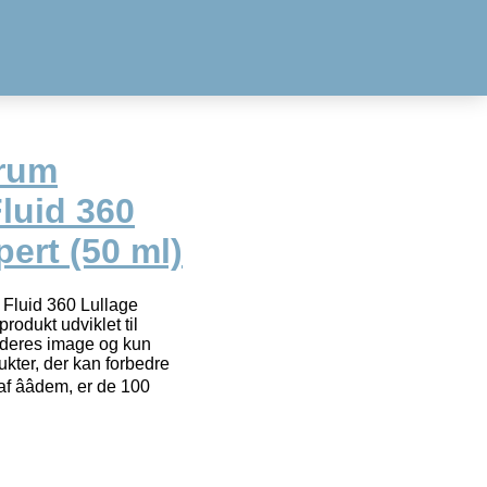
erum
luid 360
ert (50 ml)
Fluid 360 Lullage
produkt udviklet til
deres image og kun
kter, der kan forbedre
 ââdem, er de 100