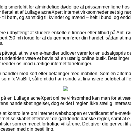
ldig smertefrit for almindelige dødelige at prissammenligne hos 
lertallet af Lullage acneXpert internet virksomheder set sig nø
 til børn, og samtidig til kvinder og mænd – helt i bund, og end
ære udbytterigt at studere enkelte e-firmaer efter tilbud på Ant
ert (50 ml) forud for at du gennemfører din handel, sådan at ma
s.
 påvagt, at hvis en e-handler udlover varer for en udsalgspris d
undertiden være et bevis på en uærlig online butik. Betalinger m
et redder os imod uærlige internet forretninger.
for handler med kort eller betalinger med mobilen. Som en altern
om fx ViaBill, såfremt du har i sinde at finansiere beløbet af f
på en Lullage acneXpert online virksomhed kan man for at være
ens handelsbetingelser, dog er det i reglen ikke særlig interess
e at kontrollere om internet webshoppen er verificeret af e-mærk
ternet selskabet efterlever de gældende danske regler, samt at e
lister som er meget fortrolige vilkårene. Det giver dig genvej til a
ocessen med din bestilling.