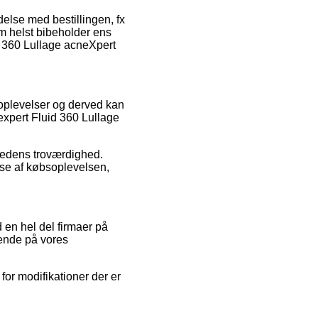
else med bestillingen, fx
som helst bibeholder ens
d 360 Lullage acneXpert
 oplevelser og derved kan
xpert Fluid 360 Lullage
hedens troværdighed.
se af købsoplevelsen,
en hel del firmaer på
gende på vores
or modifikationer der er