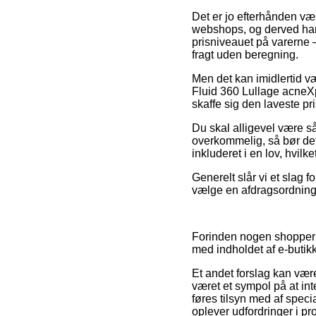
Det er jo efterhånden væ
webshops, og derved har f
prisniveauet på varerne –
fragt uden beregning.
Men det kan imidlertid v
Fluid 360 Lullage acneXp
skaffe sig den laveste pri
Du skal alligevel være så
overkommelig, så bør det 
inkluderet i en lov, hvilk
Generelt slår vi et slag 
vælge en afdragsordning s
Forinden nogen shopper 
med indholdet af e-butikk
Et andet forslag kan vær
været et sympol på at in
føres tilsyn med af specia
oplever udfordringer i pr