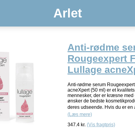
Arlet
Anti-rødme s
Rougeexpert F
Lullage acneXp
Anti-rødme serum Rougeexpert 
acneXpert (50 ml) er et kvalitets
mennesker, der er kræsne med 
ønsker de bedste kosmetikprodu
deres udseende. Hvis du er en af
(Læs mere)
347.4
kr.
(Vis fragtpris)