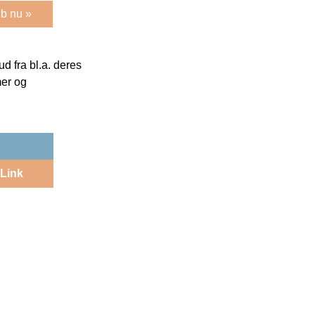
b nu »
 fra bl.a. deres
mer og
Link