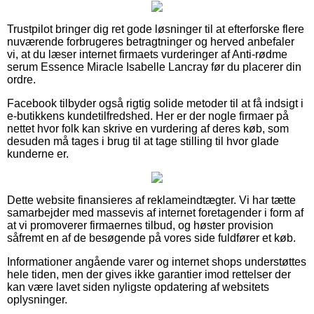
Trustpilot bringer dig ret gode løsninger til at efterforske flere
nuværende forbrugeres betragtninger og herved anbefaler
vi, at du læser internet firmaets vurderinger af Anti-rødme
serum Essence Miracle Isabelle Lancray før du placerer din
ordre.
Facebook tilbyder også rigtig solide metoder til at få indsigt i
e-butikkens kundetilfredshed. Her er der nogle firmaer på
nettet hvor folk kan skrive en vurdering af deres køb, som
desuden må tages i brug til at tage stilling til hvor glade
kunderne er.
Dette website finansieres af reklameindtægter. Vi har tætte
samarbejder med massevis af internet foretagender i form af
at vi promoverer firmaernes tilbud, og høster provision
såfremt en af de besøgende på vores side fuldfører et køb.
Informationer angående varer og internet shops understøttes
hele tiden, men der gives ikke garantier imod rettelser der
kan være lavet siden nyligste opdatering af websitets
oplysninger.