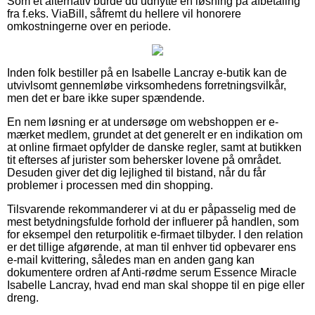
Som et alternativ burde du udnytte en løsning på afbetaling
fra f.eks. ViaBill, såfremt du hellere vil honorere
omkostningerne over en periode.
Inden folk bestiller på en Isabelle Lancray e-butik kan de
utvivlsomt gennemløbe virksomhedens forretningsvilkår,
men det er bare ikke super spændende.
En nem løsning er at undersøge om webshoppen er e-
mærket medlem, grundet at det generelt er en indikation om
at online firmaet opfylder de danske regler, samt at butikken
tit efterses af jurister som behersker lovene på området.
Desuden giver det dig lejlighed til bistand, når du får
problemer i processen med din shopping.
Tilsvarende rekommanderer vi at du er påpasselig med de
mest betydningsfulde forhold der influerer på handlen, som
for eksempel den returpolitik e-firmaet tilbyder. I den relation
er det tillige afgørende, at man til enhver tid opbevarer ens
e-mail kvittering, således man en anden gang kan
dokumentere ordren af Anti-rødme serum Essence Miracle
Isabelle Lancray, hvad end man skal shoppe til en pige eller
dreng.