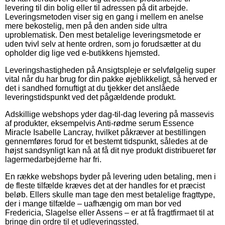
levering til din bolig eller til adressen på dit arbejde.
Leveringsmetoden viser sig en gang i mellem en anelse
mere bekostelig, men på den anden side ultra
uproblematisk. Den mest betalelige leveringsmetode er
uden tvivl selv at hente ordren, som jo forudsætter at du
opholder dig lige ved e-butikkens hjemsted.
Leveringshastigheden på Ansigtspleje er selvfølgelig super
vital når du har brug for din pakke øjeblikkeligt, så herved er
det i sandhed fornuftigt at du tjekker det anslåede
leveringstidspunkt ved det pågældende produkt.
Adskillige webshops yder dag-til-dag levering på massevis
af produkter, eksempelvis Anti-rødme serum Essence
Miracle Isabelle Lancray, hvilket påkræver at bestillingen
gennemføres forud for et bestemt tidspunkt, således at de
højst sandsynligt kan nå at få dit nye produkt distribueret før
lagermedarbejderne har fri.
En række webshops byder på levering uden betaling, men i
de fleste tilfælde kræves det at der handles for et præcist
beløb. Ellers skulle man tage den mest betalelige fragttype,
der i mange tilfælde – uafhængig om man bor ved
Fredericia, Slagelse eller Assens – er at få fragtfirmaet til at
bringe din ordre til et udleveringssted.