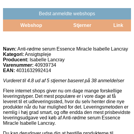
Bedst anmeldte webshops
Webshop
Stjerner
Link
Navn:
Anti-rødme serum Essence Miracle Isabelle Lancray
Kategori:
Ansigtspleje
Producent:
Isabelle Lancray
Varenummer:
40939734
EAN:
4031632992414
Vurderet til
4.8
ud af 5 stjerner baseret på
38
anmeldelser
Flere internet shops giver nu om dage mange forskellige
leveringstyper. Det mest populære er i vore dage at få
leveret til et udleveringssted, hvor du selv henter dine nye
produkter når du har mulighed for det. Leveringsmetoden er
nemlig i høj grad smart, og ofte endda den mest prisbevidste
leveringsudgave ved køb af Anti-rødme serum Essence
Miracle Isabelle Lancray.
Du kan derudover udse dig at bestille produkterne til